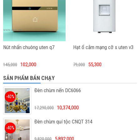
Nút nhấn chuông uten q7
Hạt ổ cắm mạng cỡ s uten v3
102,000
55,300
145,000
79,000
SẢN PHẨM BÁN CHẠY
Đèn chùm nến DC6066
-40%
10,374,000
17,290,000
Đèn chùm quí tộc CNQT 314
-40%
5,892,000
9,820,000