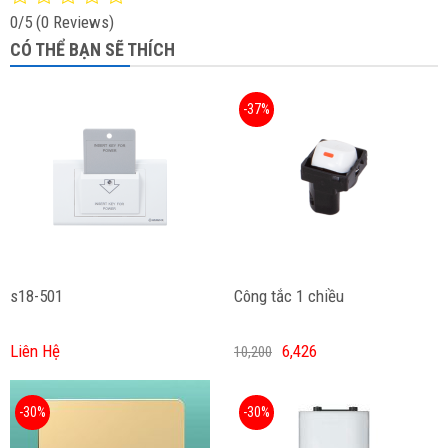
0/5
(0 Reviews)
CÓ THỂ BẠN SẼ THÍCH
-37%
s18-501
Công tắc 1 chiều
Liên Hệ
6,426
10,200
-30%
-30%