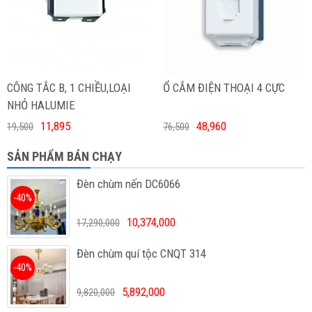
CÔNG TẮC B, 1 CHIỀU,LOẠI
Ổ CẮM ĐIỆN THOẠI 4 CỰC
NHỎ HALUMIE
11,895
48,960
19,500
76,500
SẢN PHẨM BÁN CHẠY
Đèn chùm nến DC6066
-40%
10,374,000
17,290,000
Đèn chùm quí tộc CNQT 314
-40%
5,892,000
9,820,000