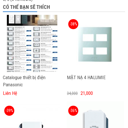
CÓ THỂ BẠN SẼ THÍCH
-38%
Catalogue thiết bị điện
MẶT NẠ 4 HALUMIE
Panasonic
Liên Hệ
21,000
34,000
-39%
-36%