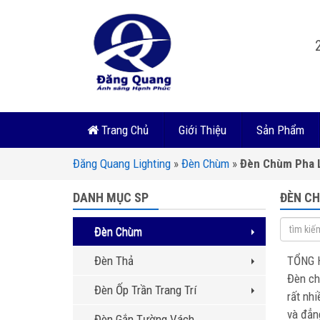
Trang Chủ
Giới Thiệu
Sản Phẩm
Đăng Quang Lighting
»
Đèn Chùm
»
Đèn Chùm Pha 
DANH MỤC SP
ĐÈN CH
Đèn Chùm
Đèn Thả
TỔNG 
Đèn ch
Đèn Ốp Trần Trang Trí
rất nhi
và đẳn
Đèn Gắn Tường Vách