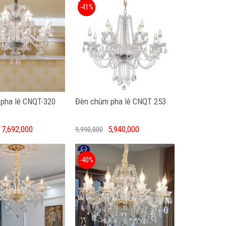
-41%
pha lê CNQT-320
Đèn chùm pha lê CNQT 253
7,692,000
5,940,000
9,990,000
-40%