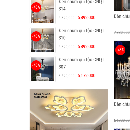
Đèn chùm quí tộc CNQT
-40%
314
Đèn chù
5,892,000
9,820,000
Đèn chùm quí tộc CNQT
7,830,000
-40%
310
5,892,000
9,820,000
-45%
Đèn chùm quí tộc CNQT
-40%
307
5,172,000
8,620,000
Đèn chù
54,820,00