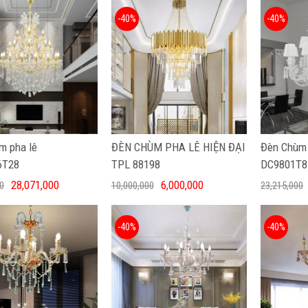
-40%
-40%
m pha lê
ĐÈN CHÙM PHA LÊ HIỆN ĐẠI
Đèn Chùm 
6T28
TPL 88198
DC9801T8
28,071,000
6,000,000
0
10,000,000
23,215,000
-40%
-40%