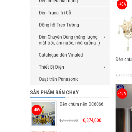
Đèn chiếu mặt dựng
-40%
Đèn Trang Trí Gỗ
Đồng hồ Treo Tường
Đèn Chuyên Dùng (năng lượng
mặt trời, âm nước, nhà xưởng…)
Catalogue đèn Vinaled
Đèn chù
Thiết Bị Điện
6,690,000
Quạt trần Panasonic
SẢN PHẨM BÁN CHẠY
-40%
Đèn chùm nến DC6066
-40%
10,374,000
17,290,000