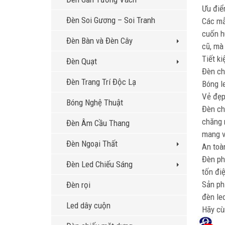
Ưu điể
Đèn Soi Gương – Soi Tranh
Các mẫ
cuốn h
Đèn Bàn và Đèn Cây
cũ, m
Tiết k
Đèn Quạt
Đèn ch
Đèn Trang Trí Độc Lạ
Bóng l
Vẻ đẹp
Bóng Nghệ Thuật
Đèn ch
chăng 
Đèn Âm Cầu Thang
mang v
Đèn Ngoại Thất
An toà
Đèn ph
Đèn Led Chiếu Sáng
tốn điệ
Sản phẩ
Đèn rọi
đèn led
Led dây cuộn
Hãy cu