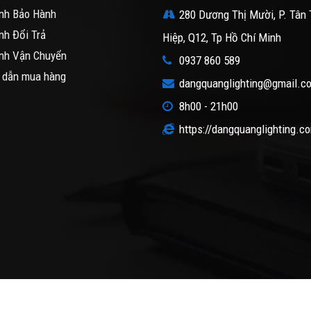
nh Bảo Hành
280 Dương Thị Mười, P. Tân 
nh Đổi Trả
Hiệp, Q12, Tp Hồ Chí Minh
nh Vận Chuyển
0937 860 589
 dẫn mua hàng
dangquanglighting@gmail.c
8h00 - 21h00
https://dangquanglighting.c
n