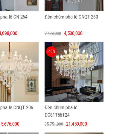
pha lê CN 264
Đèn chùm pha lê CNQT-260
4,698,000
4,500,000
7,498,000
-40%
pha lê CNQT 206
Đèn chùm pha lê
DC81156T24
5,676,000
21,450,000
35,751,000