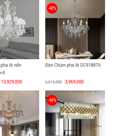
-40%
pha lê nến
Đèn Chùm pha lê DC9188T6
+4
13,929,000
3,969,000
6,615,000
-40%