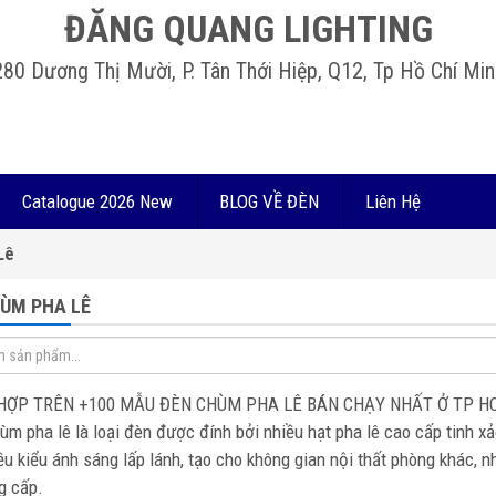
ĐĂNG QUANG LIGHTING
280 Dương Thị Mười, P. Tân Thới Hiệp, Q12, Tp Hồ Chí Min
Catalogue 2026 New
BLOG VỀ ĐÈN
Liên Hệ
Lê
ÙM PHA LÊ
HỢP TRÊN +100 MẪU ĐÈN CHÙM PHA LÊ BÁN CHẠY NHẤT Ở TP H
ùm pha lê là loại đèn được đính bởi nhiều hạt pha lê cao cấp tinh xả
ều kiểu ánh sáng lấp lánh, tạo cho không gian nội thất phòng khác, nhà 
g cấp.