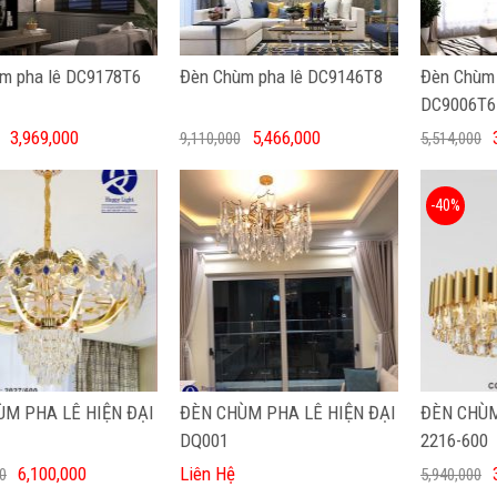
m pha lê DC9178T6
Đèn Chùm pha lê DC9146T8
Đèn Chùm 
DC9006T6
3,969,000
5,466,000
9,110,000
5,514,000
-40%
ÙM PHA LÊ HIỆN ĐẠI
ĐÈN CHÙM PHA LÊ HIỆN ĐẠI
ĐÈN CHÙM
DQ001
2216-600
6,100,000
Liên Hệ
0
5,940,000