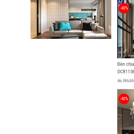
-40%
Đèn chù
DC8115
46,785,00
-40%