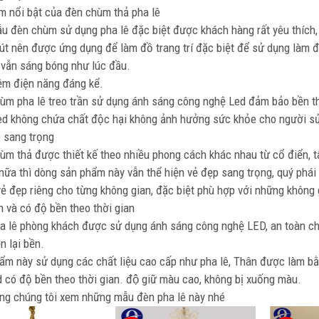
m nổi bật của đèn chùm thả pha lê
u đèn chùm sử dụng pha lê đặc biệt được khách hàng rất yêu thích, p
út nên được ứng dụng để làm đồ trang trí đặc biệt để sử dụng làm đèn
à vẫn sáng bóng như lúc đầu.
iệm điện năng đáng kể.
ùm pha lê treo trần sử dụng ánh sáng công nghệ Led đảm bảo bền the
ed không chứa chất độc hại không ảnh hưởng sức khỏe cho người s
 sang trọng
ùm thả được thiết kế theo nhiều phong cách khác nhau từ cổ điển, t
nữa thì dòng sản phẩm này vẫn thể hiện vẻ đẹp sang trọng, quý phá
ẻ đẹp riêng cho từng không gian, đặc biệt phù hợp với những không 
n và có độ bền theo thời gian
a lê phòng khách được sử dụng ánh sáng công nghệ LED, an toàn cho
n lại bền.
m này sử dụng các chất liệu cao cấp như pha lê, Thân được làm bằng
 có độ bền theo thời gian. độ giữ màu cao, không bị xuống màu.
̀ng chúng tôi xem những mẫu đèn pha lê này nhé