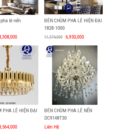
pha lê nến
ĐÈN CHÙM PHA LÊ HIỆN ĐẠI
1828-1000
3,308,000
6,950,000
11,574,000
 PHA LÊ HIỆN ĐẠI
ĐÈN CHÙM PHA LÊ NẾN
DC9148T30
3,564,000
Liên Hệ