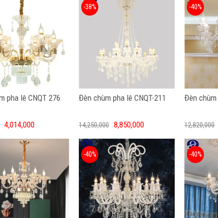
-38%
-40%
m pha lê CNQT 276
Đèn chùm pha lê CNQT-211
Đèn chùm 
4,014,000
8,850,000
14,250,000
12,820,000
-40%
-40%