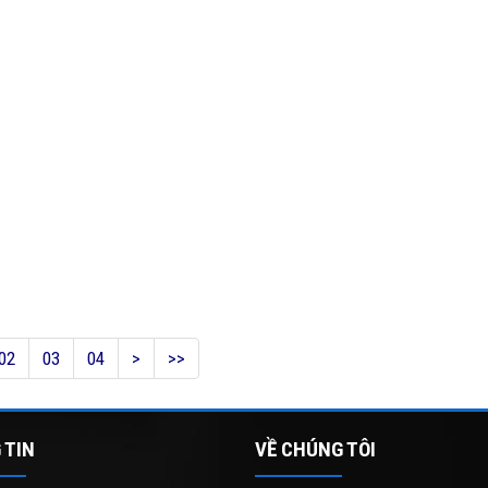
02
03
04
>
>>
 TIN
VỀ CHÚNG TÔI