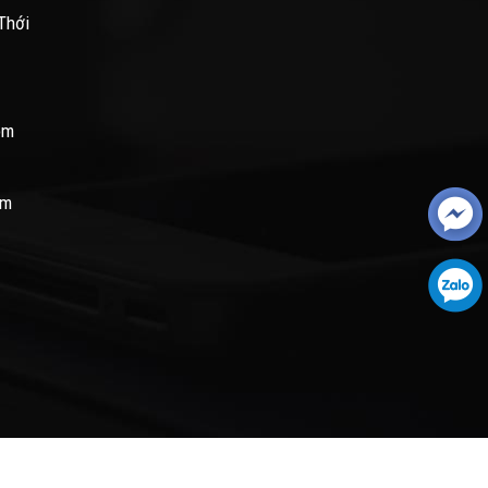
Thới
om
om