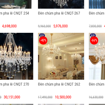
m pha lê CNQT 254
Đèn chùm pha lê CNQT-267
Đèn chùm 
4,698,000
5,976,000
9,960,000
7,830,000
-40%
-66%
m pha lê CNQT 270
Đèn chùm pha lê CNQT 262
Đèn chùm 
30,151,000
10,500,000
0
17,490,000
16,630,000