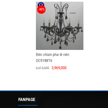
-40%
Đèn chùm pha lê nên
DC9188T6
3,969,000
6,615,000
FANPAGE