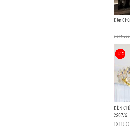
Đèn Chù
6,615,000
-40%
ĐÈN CH
2207/6
10,116,00