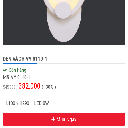
ĐÈN VÁCH VY 8110-1
Còn hàng
Mã:
VY 8110-1
382,000
( -30% )
545,000
L130 x H290 – LED 8W
Mua Ngay