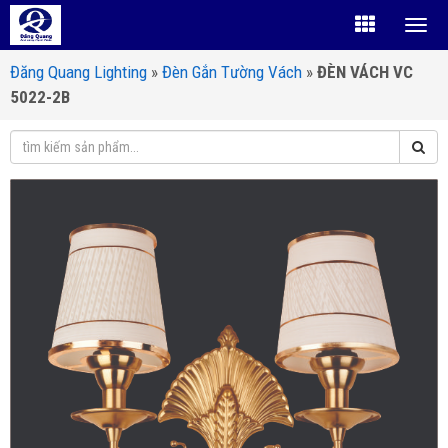
Đăng Quang Lighting
»
Đèn Gắn Tường Vách
»
ĐÈN VÁCH VC
5022-2B