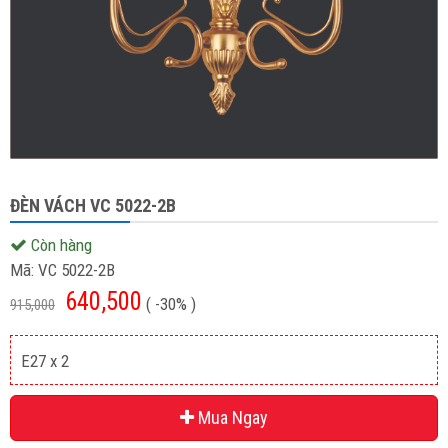
ĐÈN VÁCH VC 5022-2B
Còn hàng
Mã:
VC 5022-2B
640,500
( -30% )
915,000
E27 x 2
Mua Ngay