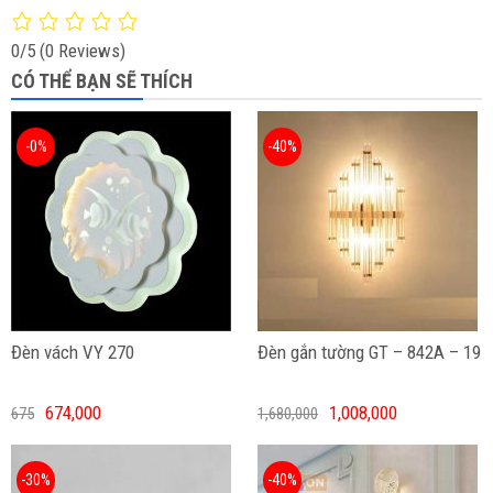
0/5
(0 Reviews)
CÓ THỂ BẠN SẼ THÍCH
-0%
-40%
Đèn vách VY 270
Đèn gắn tường GT – 842A – 19
674,000
1,008,000
675
1,680,000
-30%
-40%