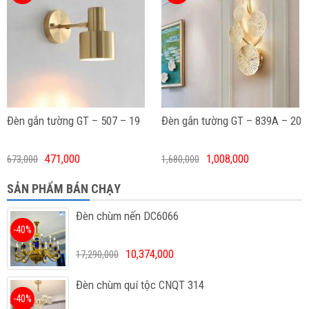
Đèn gắn tường GT – 507 – 19
Đèn gắn tường GT – 839A – 20
471,000
1,008,000
673,000
1,680,000
SẢN PHẨM BÁN CHẠY
Đèn chùm nến DC6066
-40%
10,374,000
17,290,000
Đèn chùm quí tộc CNQT 314
-40%