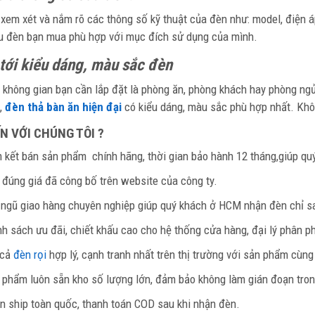
xem xét và nắm rõ các thông số kỹ thuật của đèn như: model, điện á
u đèn bạn mua phù hợp với mục đích sử dụng của mình.
 tới kiểu dáng, màu sắc đèn
 không gian bạn cần lắp đặt là phòng ăn, phòng khách hay phòng n
,
đèn thả bàn ăn hiện đại
có kiểu dáng, màu sắc phù hợp nhất. Khô
N VỚI CHÚNG TÔI ?
 kết bán sản phẩm
chính hãng, thời gian bảo hành 12 tháng,giúp q
 đúng giá đã công bố trên website của công ty.
 ngũ giao hàng chuyên nghiệp giúp quý khách ở HCM nhận đèn chỉ s
nh sách ưu đãi, chiết khấu cao cho hệ thống cửa hàng, đại lý phân ph
 cả
đèn rọi
hợp lý, cạnh tranh nhất trên thị trường với sản phẩm cùn
 phẩm luôn sẵn kho số lượng lớn, đảm bảo không làm gián đoạn trong
n ship toàn quốc, thanh toán COD sau khi nhận đèn.