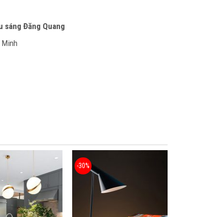
ếu sáng Đăng Quang
í Minh
-30%