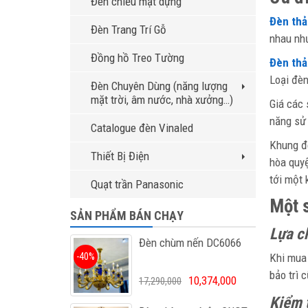
Đèn chiếu mặt dựng
Đèn thả
Đèn Trang Trí Gỗ
nhau như
Đồng hồ Treo Tường
Đèn thả 
Loại đèn
Đèn Chuyên Dùng (năng lượng
mặt trời, âm nước, nhà xưởng…)
Giá các
năng sử 
Catalogue đèn Vinaled
Khung đè
Thiết Bị Điện
hòa quyệ
tới một 
Quạt trần Panasonic
Một s
SẢN PHẨM BÁN CHẠY
Lựa ch
Đèn chùm nến DC6066
-40%
Khi mu
bảo trì 
10,374,000
17,290,000
Kiểm 