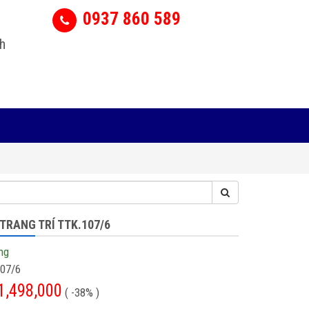
0937 860 589
h
TRANG TRÍ TTK.107/6
ng
07/6
1,498,000
( -38% )