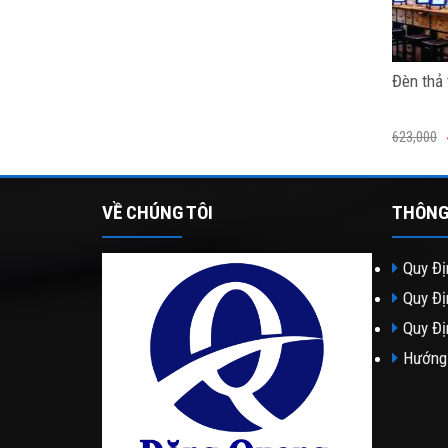
Đèn thả 
623,000
VỀ CHÚNG TÔI
THÔNG
Quy Đị
Quy Đị
Quy Đị
Hướng