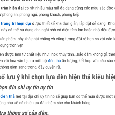
trần hiện đại
có rất nhiều mẫu mã đa dạng cùng các màu sắc độc đ
 phòng ăn, phòng ngủ, phòng khách, phòng bếp.
trang trí hiện đại
được thiết kế khá đơn giản, lắp đặt dễ dàng. Khôn
 này có thể sử dụng cho ngôi nhà có diện tích lớn hoặc nhỏ đều đư
 sản phẩm này khá phải chăng và cũng tương đối rẻ hơn so với các
dụng trọn vẹn.
n được làm từ chất liệu như: inox, thủy tinh,…bảo đảm không gỉ, th
n với hoa văn tạo ra một bộ
đèn thả
ấn tượng, kết hợp với màu sắc 
không gian sang trọng, đầy quyến rũ.
ố lưu ý khi chọn lựa đèn hiện thả kiểu hiệ
ọn địa chỉ uy tín uy tín
a
đèn thả
led
tại địa chỉ uy tín nó sẽ giúp bạn có thể mua được một
cũng như sẽ có nhiều ưu đãi chăm sóc cho khách hàng.
tra thông số của đèn.