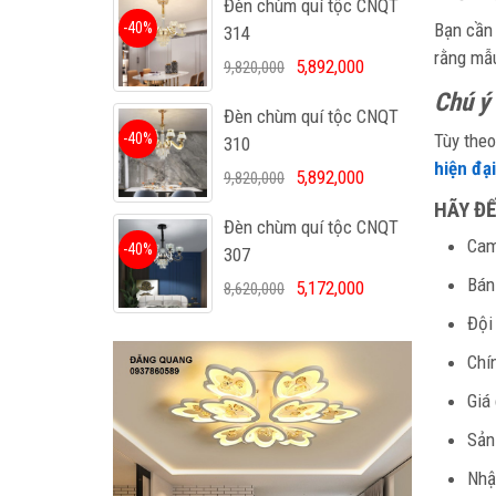
Đèn chùm quí tộc CNQT
-40%
Bạn cần 
314
rằng mẫ
5,892,000
9,820,000
Chú ý
Đèn chùm quí tộc CNQT
-40%
Tùy theo
310
hiện đại
5,892,000
9,820,000
HÃY ĐẾ
Đèn chùm quí tộc CNQT
Cam
-40%
307
Bán
5,172,000
8,620,000
Đội
Chí
Giá
Sản
Nhậ