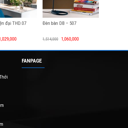
iện đại THD.07
Đèn bàn DB – 507
1,029,000
1,060,000
1,514,000
FANPAGE
Thới
om
om