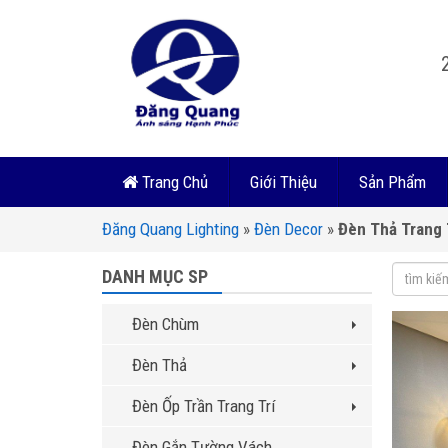
Trang Chủ
Giới Thiệu
Sản Phẩm
Đăng Quang Lighting
»
Đèn Decor
»
Đèn Thả Trang 
DANH MỤC SP
Đèn Chùm
Đèn Thả
Đèn Ốp Trần Trang Trí
Đèn Gắn Tường Vách