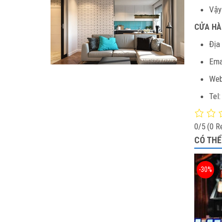
Vậy
CỬA HÀ
Địa
Ema
Web
Tel
0/5
(0 R
CÓ THỂ
-30%