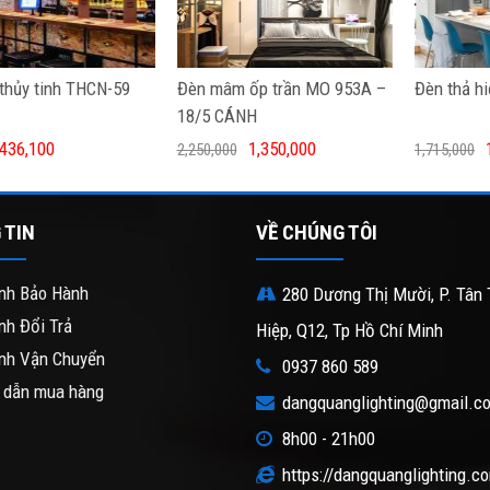
thủy tinh THCN-59
Đèn mâm ốp trần MO 953A –
Đèn thả h
18/5 CÁNH
436,100
1,350,000
2,250,000
1,715,000
 TIN
VỀ CHÚNG TÔI
nh Bảo Hành
280 Dương Thị Mười, P. Tân 
nh Đổi Trả
Hiệp, Q12, Tp Hồ Chí Minh
nh Vận Chuyển
0937 860 589
 dẫn mua hàng
dangquanglighting@gmail.c
8h00 - 21h00
https://dangquanglighting.c