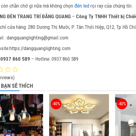
 còn chần chờ gì nữa mà không chọn
đèn led
rọi ray của chúng tôi.
NG ĐÈN TRANG TRÍ ĐĂNG QUANG
–
Công Ty TNHH Thiết bị Chi
 chỉ cửa hàng: 280 Dương Thị Mười, P. Tân Thới Hiệp, Q12, Tp Hồ Ch
il : dangquanglighting@gmail.com
site:https://dangquanglighting.com
:
0937 860 589
– Hotline: 0937 860 589
eviews)
 BẠN SẼ THÍCH
-40%
-40%