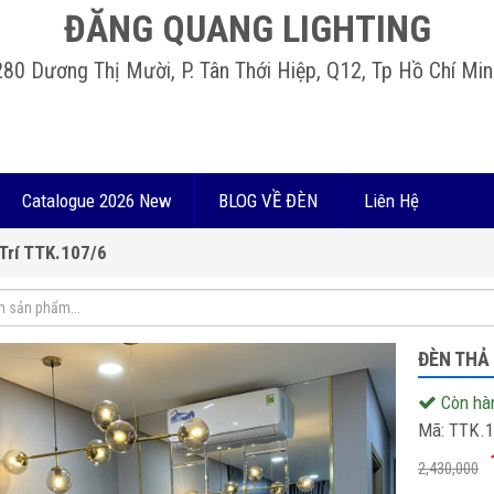
ĐĂNG QUANG LIGHTING
280 Dương Thị Mười, P. Tân Thới Hiệp, Q12, Tp Hồ Chí Min
Catalogue 2026 New
BLOG VỀ ĐÈN
Liên Hệ
Trí TTK.107/6
ĐÈN THẢ 
Còn hà
Mã:
TTK.1
2,430,000