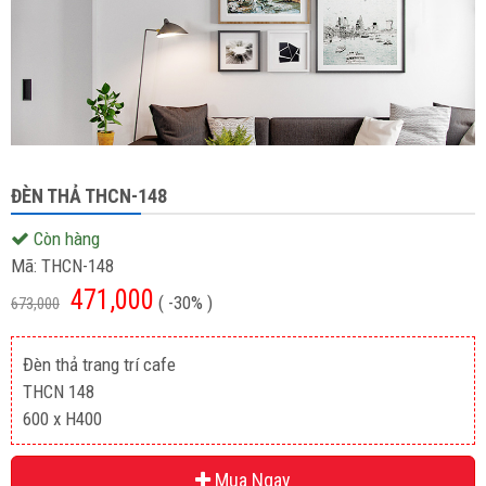
ĐÈN THẢ THCN-148
Còn hàng
Mã:
THCN-148
471,000
( -30% )
673,000
Đèn thả trang trí cafe
THCN 148
600 x H400
Mua Ngay