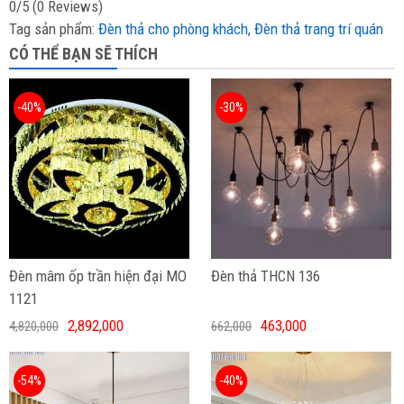
0/5
(0 Reviews)
Tag sản phẩm:
Đèn thả cho phòng khách
,
Đèn thả trang trí quán
CÓ THỂ BẠN SẼ THÍCH
-40%
-30%
Đèn mâm ốp trần hiện đại MO
Đèn thả THCN 136
1121
2,892,000
463,000
4,820,000
662,000
-54%
-40%