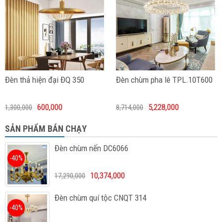
Đèn thả hiện đại ĐQ 350
Đèn chùm pha lê TPL.10T600
600,000
5,228,000
1,300,000
8,714,000
SẢN PHẨM BÁN CHẠY
Đèn chùm nến DC6066
-40%
10,374,000
17,290,000
Đèn chùm quí tộc CNQT 314
-40%