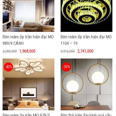
Đèn mâm ốp trần hiện đại MO
Đèn mâm ốp trần hiện đại MO
989/9 CÁNH
1104 – 19
1,968,000
2,741,000
3,280,000
3,916,000
-40%
-30%
Đèn mâm ốp trần MO 979/5
Đèn thả hiện đại hình quả cầu