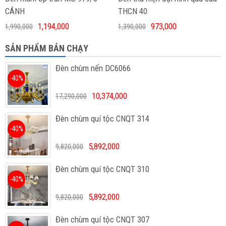
CÁNH
THCN 40
1,194,000
973,000
1,990,000
1,390,000
SẢN PHẨM BÁN CHẠY
Đèn chùm nến DC6066
-40%
10,374,000
17,290,000
Đèn chùm quí tộc CNQT 314
-40%
5,892,000
9,820,000
Đèn chùm quí tộc CNQT 310
-40%
5,892,000
9,820,000
Đèn chùm quí tộc CNQT 307