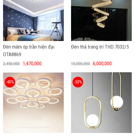
Đèn mâm ôp trần hiện đại
Đèn thả trang trí THD.7032/5
OTA8869
1,470,000
6,000,000
2,450,000
10,000,000
-40%
-30%