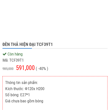
ĐÈN THẢ HIỆN ĐẠI TCF39T1
Còn hàng
Mã:
TCF39T1
591,000
( -40% )
985,000
Thông tin sản phẩm:
Kích thước: Φ120x H200
Số bóng: E27*1
Giá chưa bao gồm bóng