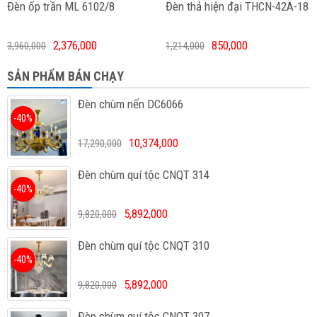
Đèn ốp trần ML 6102/8
Đèn thả hiện đại THCN-42A-18
2,376,000
850,000
3,960,000
1,214,000
SẢN PHẨM BÁN CHẠY
Đèn chùm nến DC6066
-40%
10,374,000
17,290,000
Đèn chùm quí tộc CNQT 314
-40%
5,892,000
9,820,000
Đèn chùm quí tộc CNQT 310
-40%
5,892,000
9,820,000
Đèn chùm quí tộc CNQT 307