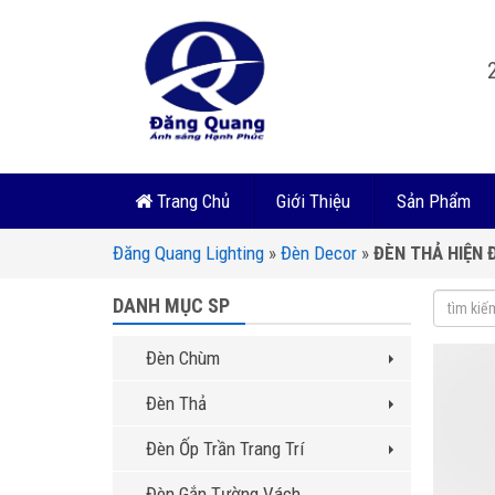
Trang Chủ
Giới Thiệu
Sản Phẩm
Đăng Quang Lighting
»
Đèn Decor
»
ĐÈN THẢ HIỆN 
DANH MỤC SP
Đèn Chùm
Đèn Thả
Đèn Ốp Trần Trang Trí
Đèn Gắn Tường Vách