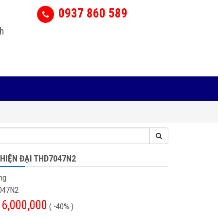
0937 860 589
h
 HIỆN ĐẠI THD7047N2
ng
047N2
6,000,000
( -40% )