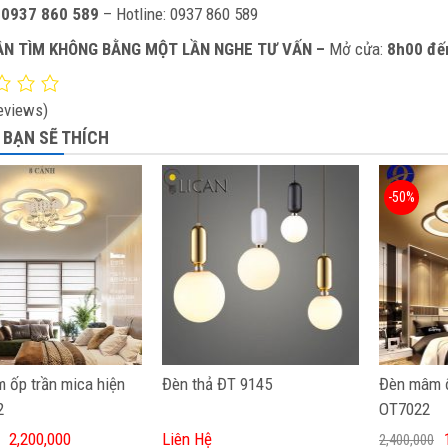
:
0937 860 589
– Hotline: 0937 860 589
ẦN TÌM KHÔNG BẰNG MỘT LẦN NGHE TƯ VẤN –
Mở cửa:
8h00 đế
eviews)
 BẠN SẼ THÍCH
-50%
 ốp trần mica hiện
Đèn thả ĐT 9145
Đèn mâm ố
2
OT7022
2,200,000
Liên Hệ
2,400,000