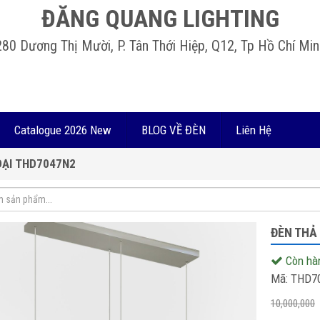
ĐĂNG QUANG LIGHTING
280 Dương Thị Mười, P. Tân Thới Hiệp, Q12, Tp Hồ Chí Min
Catalogue 2026 New
BLOG VỀ ĐÈN
Liên Hệ
ĐẠI THD7047N2
ĐÈN THẢ
Còn hà
Mã:
THD7
10,000,000