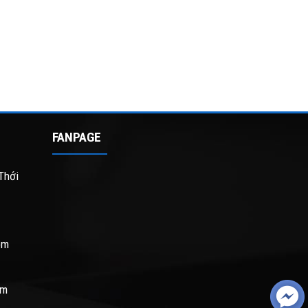
FANPAGE
Thới
om
om