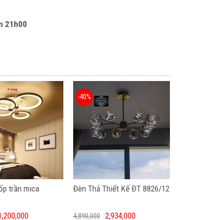
n 21h00
-40%
p trần mica
Đèn Thả Thiết Kế ĐT 8826/12
1,200,000
2,934,000
4,890,000