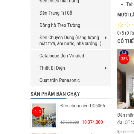
Đèn chiếu mặt dựng
Tel
Đèn Trang Trí Gỗ
MƯỜI L
Đồng hồ Treo Tường
0/5
(0 R
Đèn Chuyên Dùng (năng lượng
CÓ THỂ
mặt trời, âm nước, nhà xưởng…)
Catalogue đèn Vinaled
-38%
Thiết Bị Điện
Quạt trần Panasonic
SẢN PHẨM BÁN CHẠY
Đèn chùm nến DC6066
-40%
Đèn mâm
10,374,000
đại OT4
17,290,000
3,572,000