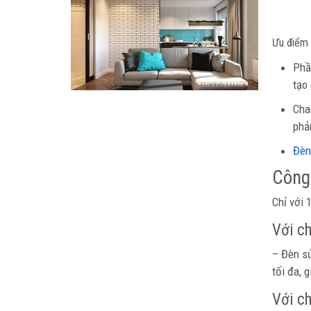
Ưu điểm 
Phầ
tạo
Cha
phả
Đèn
Công
Chỉ với 
Với c
– Đèn sử
tối đa, 
Với c