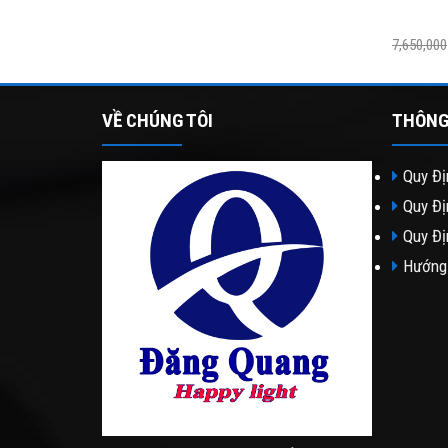
7,650,000
VỀ CHÚNG TÔI
THÔNG
Quy Đị
Quy Đị
Quy Đị
Hướng