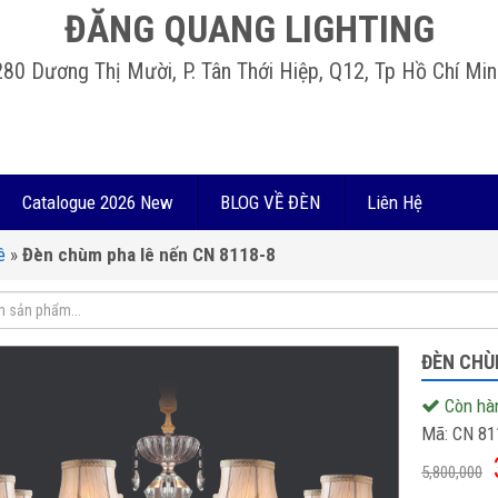
ĐĂNG QUANG LIGHTING
280 Dương Thị Mười, P. Tân Thới Hiệp, Q12, Tp Hồ Chí Min
Catalogue 2026 New
BLOG VỀ ĐÈN
Liên Hệ
ê
»
Đèn chùm pha lê nến CN 8118-8
ĐÈN CHÙ
Còn hà
Mã:
CN 81
5,800,000