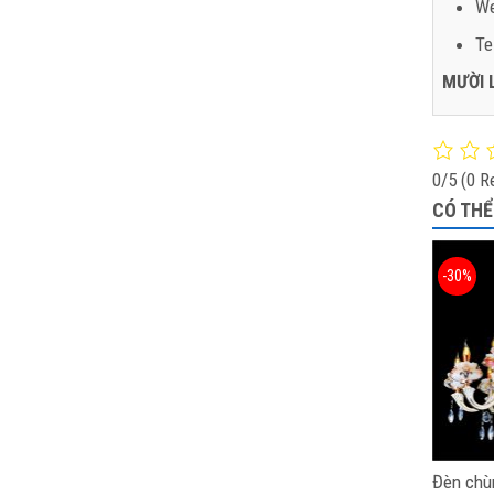
We
Te
MƯỜI 
0/5
(0 R
CÓ THỂ
-30%
Đèn chù