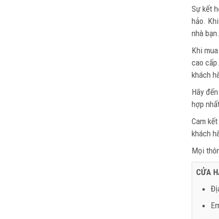
Sự kết h
hảo. Khi
nhà bạn
Khi mu
cao cấp.
khách h
Hãy đến
hợp nhấ
Cam kết
khách h
Mọi thông
CỬA H
Đị
Em