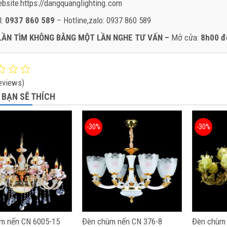
bsite:https://dangquanglighting.com
l:
0937 860 589
– Hotline,zalo: 0937 860 589
LẦN TÌM KHÔNG BẰNG MỘT LẦN NGHE TƯ VẤN –
Mở cửa:
8h00 đ
eviews)
 BẠN SẼ THÍCH
-30%
-30%
m nến CN 6005-15
Đèn chùm nến CN 376-8
Đèn chùm 