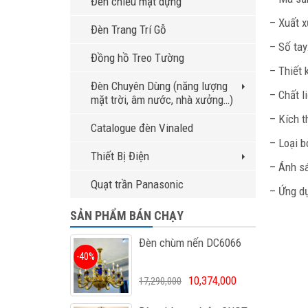
Đèn chiếu mặt dựng
– Xuất x
Đèn Trang Trí Gỗ
– Số tay
Đồng hồ Treo Tường
– Thiết 
Đèn Chuyên Dùng (năng lượng
– Chất l
mặt trời, âm nước, nhà xưởng…)
– Kích 
Catalogue đèn Vinaled
– Loại b
Thiết Bị Điện
– Ánh sá
Quạt trần Panasonic
– Ứng dụ
SẢN PHẨM BÁN CHẠY
Đèn chùm nến DC6066
-40%
10,374,000
17,290,000