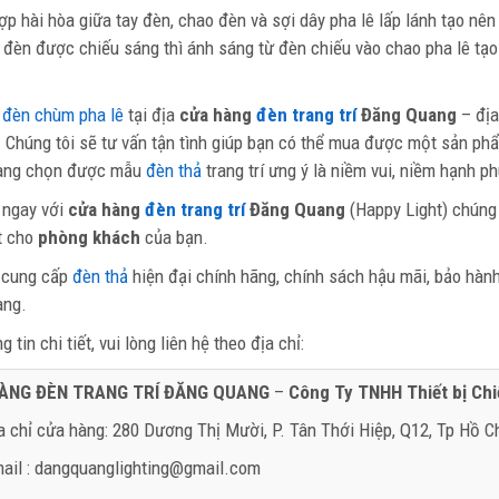
ợp hài hòa giữa tay đèn, chao đèn và sợi dây pha lê lấp lánh tạo nê
 đèn được chiếu sáng thì ánh sáng từ đèn chiếu vào chao pha lê tạo
.
a
đèn chùm pha lê
tại địa
cửa hàng
đèn trang trí
Đăng Quang
– địa
 Chúng tôi sẽ tư vấn tận tình giúp bạn có thể mua được một sản ph
àng chọn được mẫu
đèn thả
trang trí ưng ý là niềm vui, niềm hạnh ph
 ngay với
cửa hàng
đèn trang trí
Đăng Quang
(Happy Light) chúng
t cho
phòng khách
của bạn.
 cung cấp
đèn thả
hiện đại chính hãng, chính sách hậu mãi, bảo hành
àng.
 tin chi tiết, vui lòng liên hệ theo địa chỉ:
ÀNG ĐÈN TRANG TRÍ ĐĂNG QUANG
–
Công Ty TNHH Thiết bị Ch
a chỉ cửa hàng: 280 Dương Thị Mười, P. Tân Thới Hiệp, Q12, Tp Hồ C
ail : dangquanglighting@gmail.com