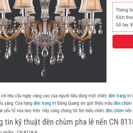
Thông ti
Kích th
Số tay: 8
, với nhu cầu ngày càng cao của người tiêu dùng một chiếc
đèn trang trí
v
ếu sáng. Cửa hàng
đèn trang trí
Đăng Quang xin giới thiệu mẫu
đèn chùm
ai yếu tố vừa neo trên. Hãy cùng chúng tôi tìm hiểu chiếc
đèn chùm
nến 
 tin kỹ thuật đèn chùm pha lê nến CN 811
n phẩm : CN 8118-8