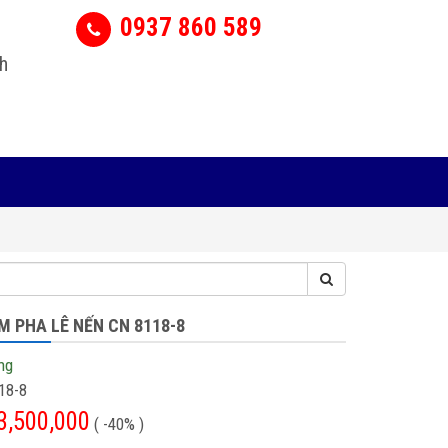
0937 860 589
h
M PHA LÊ NẾN CN 8118-8
ng
18-8
3,500,000
( -40% )