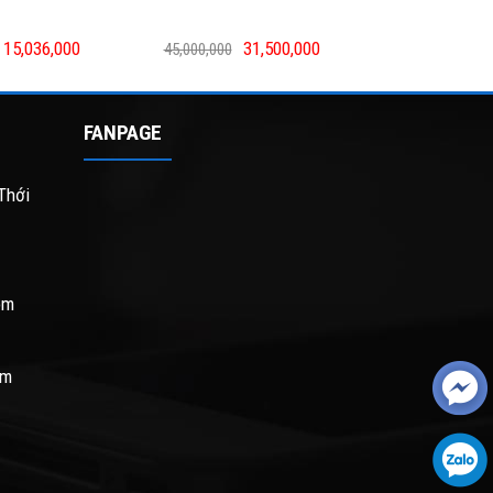
15,036,000
31,500,000
45,000,000
FANPAGE
Thới
om
om