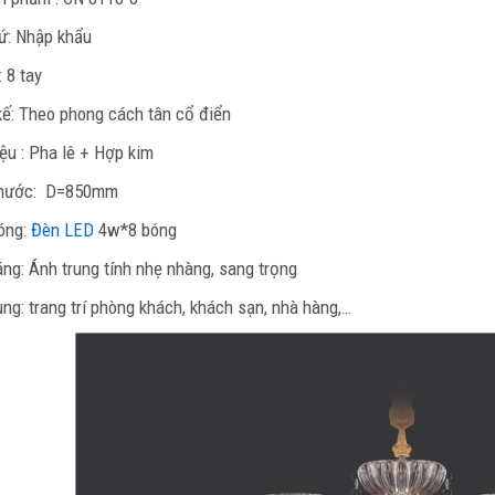
ứ: Nhập khẩu
: 8 tay
kế: Theo phong cách tân cổ điển
iệu : Pha lê + Hợp kim
thước: D=850mm
óng:
Đèn LED
4w*8 bóng
ng: Ánh trung tính nhẹ nhàng, sang trọng
ng: trang trí phòng khách, khách sạn, nhà hàng,…