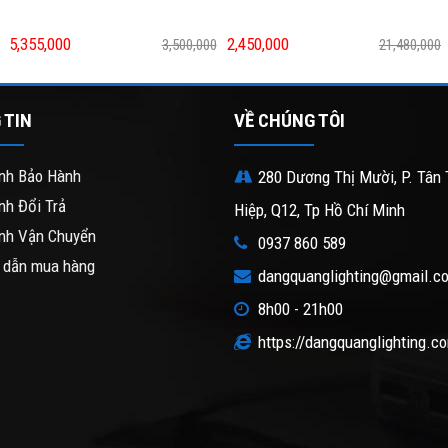
5,355,000
2,450,000
3,500,000
21,480,000
 TIN
VỀ CHÚNG TÔI
nh Bảo Hành
280 Dương Thị Mười, P. Tân 
nh Đổi Trả
Hiệp, Q12, Tp Hồ Chí Minh
nh Vận Chuyển
0937 860 589
 dẫn mua hàng
dangquanglighting@gmail.c
8h00 - 21h00
https://dangquanglighting.c