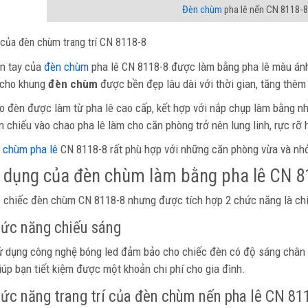
Đèn chùm
pha lê nến CN 8118-8
của đèn chùm trang trí CN 8118-8
n tay của
đèn chùm
pha lê CN 8118-8 được làm bằng pha lê màu ánh 
 cho khung
đèn chùm
được bền đẹp lâu dài với thời gian, tăng thêm
o đèn được làm từ pha lê cao cấp, kết hợp với nắp chụp làm bằng nh
n chiếu vào chao pha lê làm cho căn phòng trở nên lung linh, rực rỡ
 chùm pha lê
CN 8118-8 rất phù hợp với những căn phòng vừa và nhỏ
 dụng của đèn chùm làm bằng pha lê CN 8
1 chiếc đèn chùm CN 8118-8 nhưng được tích hợp 2 chức năng là chiế
hức năng chiếu sáng
 dụng công nghệ bóng led đảm bảo cho chiếc đèn có độ sáng chân t
giúp bạn tiết kiệm được một khoản chi phí cho gia đình.
hức năng trang trí của đèn chùm nến pha lê CN 81