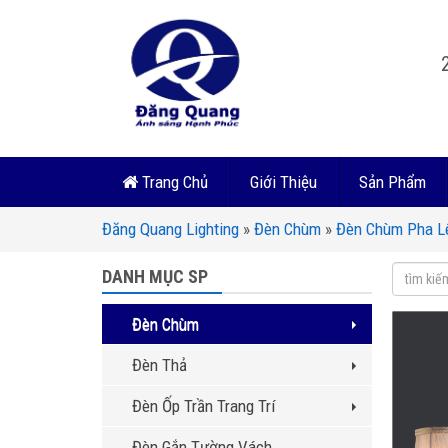
Trang Chủ
Giới Thiệu
Sản Phẩm
Đăng Quang Lighting
»
Đèn Chùm
»
Đèn Chùm Pha L
DANH MỤC SP
Đèn Chùm
Đèn Thả
Đèn Ốp Trần Trang Trí
Đèn Gắn Tường Vách