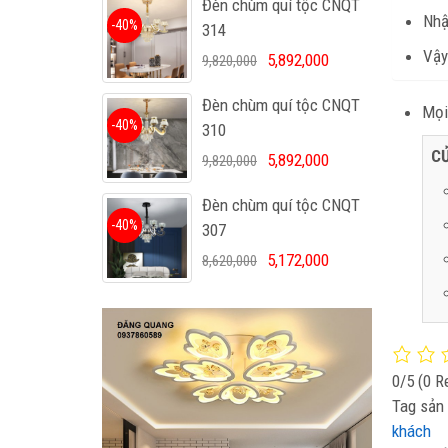
Đèn chùm quí tộc CNQT
Nhậ
-40%
314
Vậy
5,892,000
9,820,000
Đèn chùm quí tộc CNQT
Mọi 
-40%
310
C
5,892,000
9,820,000
Đèn chùm quí tộc CNQT
-40%
307
5,172,000
8,620,000
0/5
(0 R
Tag sản
khách