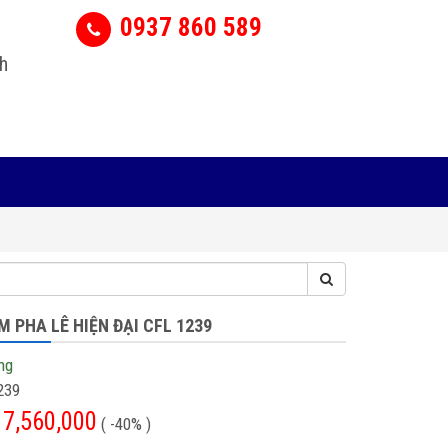
0937 860 589
h
 PHA LÊ HIỆN ĐẠI CFL 1239
ng
239
7,560,000
( -40% )