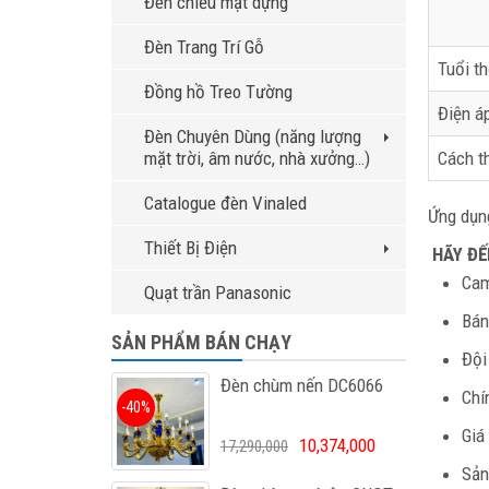
Đèn chiếu mặt dựng
Đèn Trang Trí Gỗ
Tuổi th
Đồng hồ Treo Tường
Điện á
Đèn Chuyên Dùng (năng lượng
mặt trời, âm nước, nhà xưởng…)
Cách t
Catalogue đèn Vinaled
Ứng dụng
Thiết Bị Điện
HÃY ĐẾ
Cam
Quạt trần Panasonic
Bán
SẢN PHẨM BÁN CHẠY
Đội
Đèn chùm nến DC6066
Chí
-40%
Giá
10,374,000
17,290,000
Sản