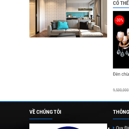
CÓ THỂ
-30%
Đèn chù
9,500,000
VỀ CHÚNG TÔI
THÔNG
Quy Đị