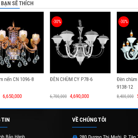
 BẠN SẼ THÍCH
-30%
-30%
m nến CN 1096-8
ĐÈN CHÙM CY P78-6
Đèn chùm 
9138-12
6,650,000
4,690,000
6,700,000
8,400,000
 TIN
VỀ CHÚNG TÔI
nh Bảo Hành
280 Dương Thị Mười, P. Tân 