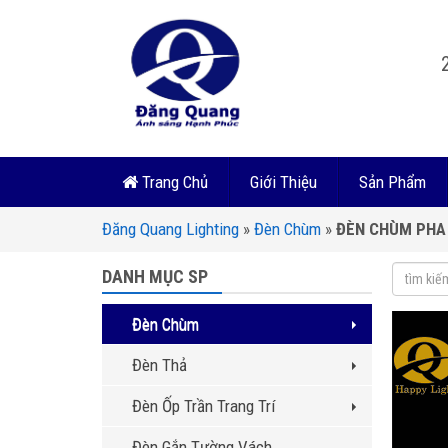
Trang Chủ
Giới Thiệu
Sản Phẩm
Đăng Quang Lighting
»
Đèn Chùm
»
ĐÈN CHÙM PHA 
DANH MỤC SP
Đèn Chùm
Đèn Thả
Đèn Ốp Trần Trang Trí
Đèn Gắn Tường Vách