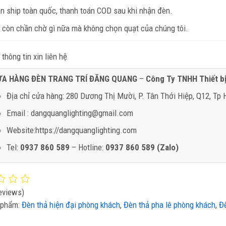
n ship toàn quốc, thanh toán COD sau khi nhận đèn.
 còn chần chờ gì nữa mà không chọn quạt của chúng tôi.
thông tin xin liên hệ
ỬA HÀNG ĐÈN TRANG TRÍ ĐĂNG QUANG
–
Công Ty TNHH Thiết b
Địa chỉ cửa hàng: 280 Dương Thị Mười, P. Tân Thới Hiệp, Q12, Tp
Email : dangquanglighting@gmail.com
Website:https://dangquanglighting.com
Tel:
0937 860 589
– Hotline:
0937 860 589 (Zalo)
eviews)
 phẩm:
Đèn thả hiện đại phòng khách
,
Đèn thả pha lê phòng khách
,
Đè