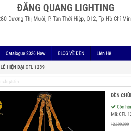
ĐĂNG QUANG LIGHTING
280 Dương Thị Mười, P. Tân Thới Hiệp, Q12, Tp Hồ Chí Min
Catalogue 2026 New
BLOG VỀ ĐÈN
Liên Hệ
LÊ HIỆN ĐẠI CFL 1239
ĐÈN CHÙM
Còn hà
Mã:
CFL 1
12,600,000