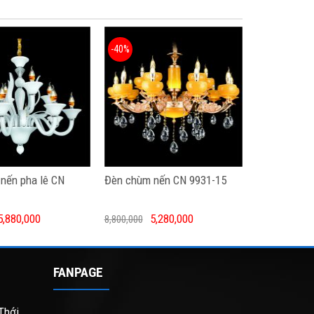
-40%
nến pha lê CN
Đèn chùm nến CN 9931-15
5,880,000
5,280,000
8,800,000
FANPAGE
Thới