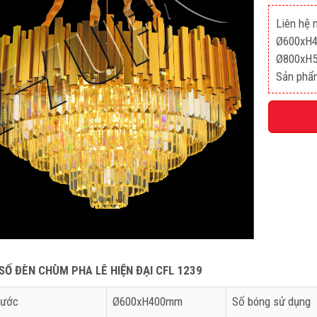
Liên hệ 
Ø600xH4
Ø800xH5
Sản phẩ
SỐ ĐÈN CHÙM PHA LÊ HIỆN ĐẠI CFL 1239
hước
Ø600xH400mm
Số bóng sử dụng