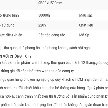
Ø800xH500mm
ọ trung bình
30000h
Màu sắc
p sử dụng
220V
Chất liệu
hức điều khiển
Bật, tắc công tắc
Mã Sp
:: thả quán, thả phòng ăn, thả phòng khách, sảnh hội nghị…
N VỚI CHÚNG TÔI ?
 kết bán sản phẩm
chính hãng, thời gian bảo hành 12 tháng,giúp q
 đúng giá đã công bố trên website của công ty.
 ngũ giao hàng chuyên nghiệp giúp quý khách ở HCM nhận đèn chỉ s
nh sách ưu đãi, chiết khấu cao cho hệ thống cửa hàng, đại lý phân p
 cả hợp lý, cạnh tranh nhất trên thị trường với sản phẩm cùng phân k
 phẩm luôn sẵn kho số lượng lớn, đảm bảo không làm gián đoạn trong