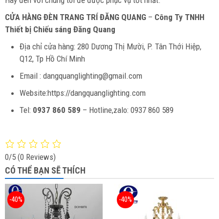
Hãy đến với chúng tôi để được phục vụ tốt nhất.
CỬA HÀNG ĐÈN TRANG TRÍ ĐĂNG QUANG
–
Công Ty TNHH
Thiết bị Chiếu sáng Đăng Quang
Địa chỉ cửa hàng: 280 Dương Thị Mười, P. Tân Thới Hiệp,
Q12, Tp Hồ Chí Minh
Email : dangquanglighting@gmail.com
Website:https://dangquanglighting.com
Tel:
0937 860 589
– Hotline,zalo: 0937 860 589
0/5
(0 Reviews)
CÓ THỂ BẠN SẼ THÍCH
-40%
-40%