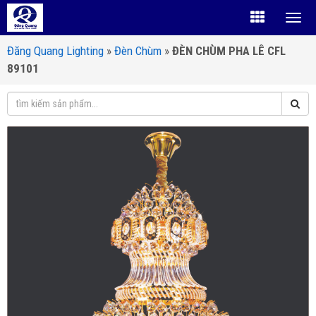
Đăng Quang Lighting
»
Đèn Chùm
»
ĐÈN CHÙM PHA LÊ CFL
89101