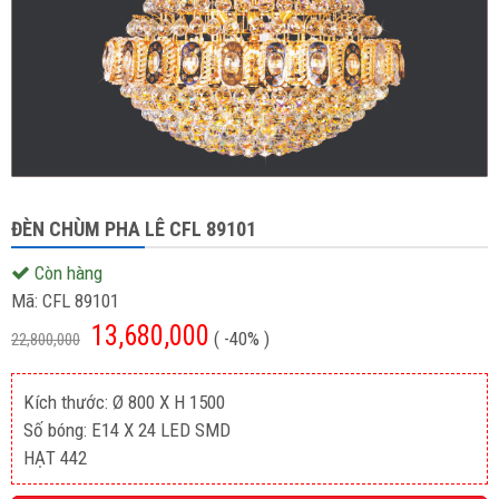
ĐÈN CHÙM PHA LÊ CFL 89101
Còn hàng
Mã:
CFL 89101
13,680,000
( -40% )
22,800,000
Kích thước: Ø 800 X H 1500
Số bóng: E14 X 24 LED SMD
HẠT 442