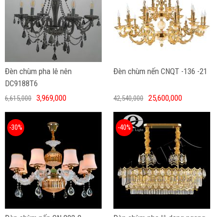
Đèn chùm pha lê nên
Đèn chùm nến CNQT -136 -21
DC9188T6
3,969,000
25,600,000
6,615,000
42,540,000
-30%
-40%