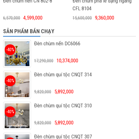
Đèn chùm nến CN 802-8
Đèn chùm pha lê dạng ngang
CFL 8104
4,599,000
9,360,000
6,570,000
15,600,000
SẢN PHẨM BÁN CHẠY
Đèn chùm nến DC6066
-40%
10,374,000
17,290,000
Đèn chùm quí tộc CNQT 314
-40%
5,892,000
9,820,000
Đèn chùm quí tộc CNQT 310
-40%
5,892,000
9,820,000
Đèn chùm quí tộc CNQT 307