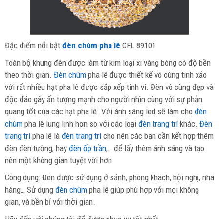
Đặc điểm nổi bật
đèn chùm pha lê
CFL 89101
Toàn bộ khung đèn được làm từ kim loại xi vàng bóng có độ bền
theo thời gian.
Đèn chùm
pha lê được thiết kế vô cùng tinh xảo
với rất nhiều hạt pha lê được sắp xếp tinh vi. Đèn vô cùng đẹp và
độc đáo gây ấn tượng mạnh cho người nhìn cùng với sự phản
quang tốt của các hạt pha lê. Với ánh sáng led sẽ làm cho
đèn
chùm
pha lê lung linh hơn so với các loại
đèn trang trí
khác.
Đèn
trang trí
pha lê là
đèn trang trí
cho nên các bạn cần kết hợp thêm
đèn đèn tường, hay
đèn ốp trần
,… để lấy thêm ánh sáng và tạo
nên một không gian tuyệt vời hơn.
Công dụng: Đèn được sử dụng ở sảnh, phòng khách, hội nghị, nhà
hàng… Sử dụng
đèn chùm
pha lê giúp phù hợp với mọi không
gian, và bền bỉ với thời gian.