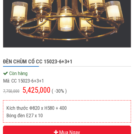
ĐÈN CHÙM CỔ CC 15023-6+3+1
Còn hàng
Mã:
CC 15023-6+3+1
5,425,000
( -30% )
7,750,000
Kích thước Φ820 x H580 + 400
Bóng đèn E27 x 10
Mua Ngay