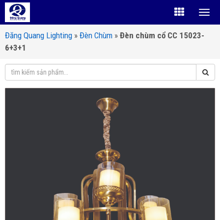
Đăng Quang Lighting
»
Đèn Chùm
»
Đèn chùm cổ CC 15023-
6+3+1