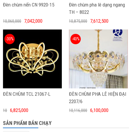
Đèn chùm nến CN 9920-15
Đèn chùm pha lê dạng ngang
TH – 8022
7,042,000
7,612,500
10,060,000
10,875,000
-30%
-40%
ĐÈN CHÙM TCL 21067-L
ĐÈN CHÙM PHA LÊ HIỆN ĐẠI
2207/6
6,825,000
6,100,000
10
10,116,000
SẢN PHẨM BÁN CHẠY