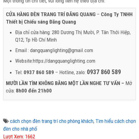
Mọi thông tin chi tiết, vui lòng liên hệ theo địa chỉ:
CỬA HÀNG ĐÈN TRANG TRÍ ĐĂNG QUANG
–
Công Ty TNHH
Thiết bị Chiếu sáng Đăng Quang
Địa chỉ cửa hàng: 280 Dương Thị Mười, P. Tân Thới Hiệp,
Q12, Tp Hồ Chí Minh
Email : dangquanglighting@gmail.com
Website:https://dangquanglighting.com
0937 860 589
Tel:
0937 860 589
– Hotline, zalo:
MƯỜI LẦN TÌM KHÔNG BẰNG MỘT LẦN NGHE TƯ VẤN –
Mở
cửa:
8h00 đến 21h00
cách chọn đèn trang trí cho phòng khách
,
Tìm hiểu cách chọn
đèn cho nhà phố
Lượt Xem: 1662