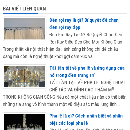
BÀI VIẾT LIÊN QUAN
Đèn rọi ray là gì? Bí quyết để chọn
đèn rọi ray đẹp.
Đèn Rọi Ray Là Gì? Bí Quyết Chọn Đèn
Rọi Ray Siêu Đẹp Cho Mọi Không Gian
Trong thiết kế nội thất hiện đại, ánh sáng không chỉ để chiếu
sáng mà còn là nghệ thuật khơi gợi cảm xúc và ...
Tất tần tật về pha lê và ứng dụng của
nó trong đèn trang trí
TẤT TẦN TẬT VỀ PHA LÊ: NGHỆ THUẬT
CHẾ TÁC VÀ ĐỈNH CAO THẨM MỸ
TRONG KHÔNG GIAN SỐNG Nếu có một chất liệu nào có thể biến
những tia sáng vô hình thành một vũ điệu sắc màu lung linh, ...
Pha lê là gì? Cách nhận biết và phân
biệt các loại pha lê