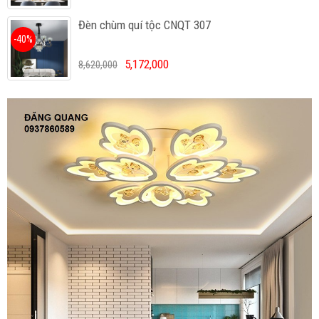
Đèn chùm quí tộc CNQT 307
-40%
5,172,000
8,620,000