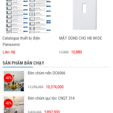
Catalogue thiết bị điện
MẶT DÙNG CHO HB WIDE
Panasonic
Liên Hệ
10,880
17,000
SẢN PHẨM BÁN CHẠY
Đèn chùm nến DC6066
-40%
10,374,000
17,290,000
Đèn chùm quí tộc CNQT 314
-40%
5,892,000
9,820,000