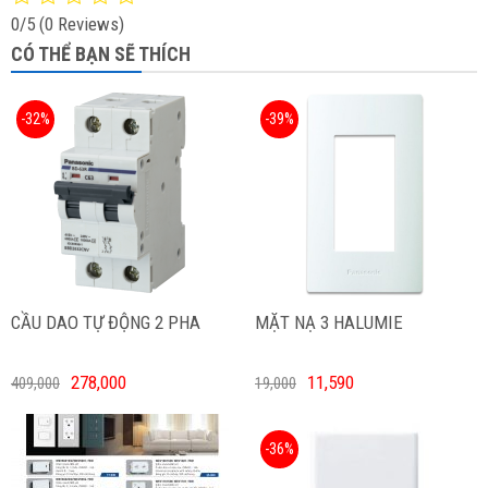
0/5
(0 Reviews)
CÓ THỂ BẠN SẼ THÍCH
-32%
-39%
CẦU DAO TỰ ĐỘNG 2 PHA
MẶT NẠ 3 HALUMIE
278,000
11,590
409,000
19,000
-36%