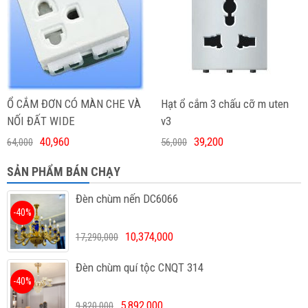
Ổ CẮM ĐƠN CÓ MÀN CHE VÀ
Hạt ổ cắm 3 chấu cỡ m uten
NỐI ĐẤT WIDE
v3
40,960
39,200
64,000
56,000
SẢN PHẨM BÁN CHẠY
Đèn chùm nến DC6066
-40%
10,374,000
17,290,000
Đèn chùm quí tộc CNQT 314
-40%
5,892,000
9,820,000