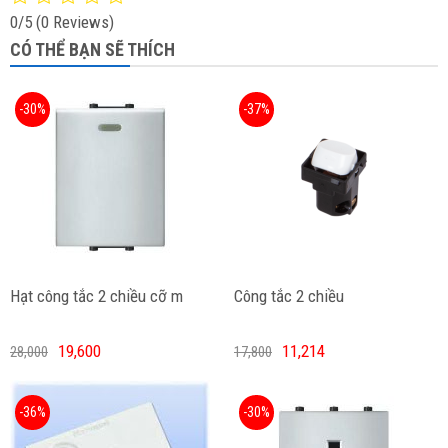
0/5
(0 Reviews)
CÓ THỂ BẠN SẼ THÍCH
-30%
-37%
Hạt công tắc 2 chiều cỡ m
Công tắc 2 chiều
19,600
11,214
28,000
17,800
-36%
-30%