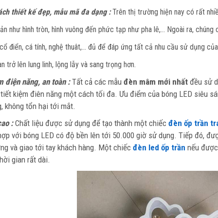
ch thiết kế đẹp, mẫu mã đa dạng :
Trên thị trường hiện nay có rất nh
iản như hình tròn, hình vuông đến phức tạp như pha lê,… Ngoài ra, chún
, cổ điển, cá tính, nghệ thuât,… đủ để đáp ứng tất cả nhu cầu sử dụng c
n trở lên lung linh, lộng lẫy và sang trọng hơn.
m điện năng, an toàn :
Tất cả các mẫu
đèn mâm mới nhất
đều sử d
 tiết kiệm điên năng một cách tối đa. Ưu điểm của bóng LED siêu sá
, không tổn hại tới mắt.
cao :
Chất liệu được sử dụng để tạo thành một chiếc
đèn ốp trần tr
hợp với bóng LED có độ bền lên tới 50.000 giờ sử dụng. Tiếp đó, đư
ng và giao tới tay khách hàng. Một chiếc
đèn led ốp trần
nếu được 
hời gian rất dài.