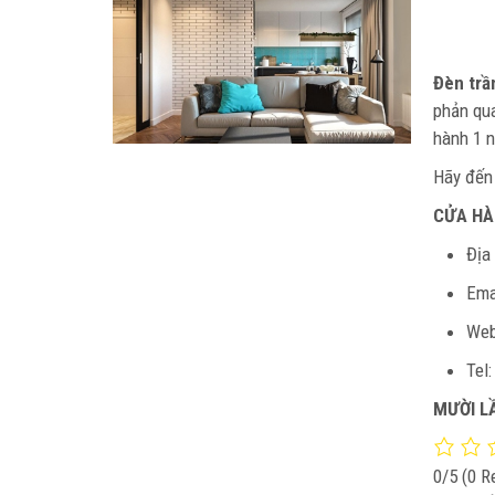
Đèn trầ
phản qua
hành 1 
Hãy đến 
CỬA HÀ
Địa
Ema
Web
Tel
MƯỜI L
0/5
(0 R