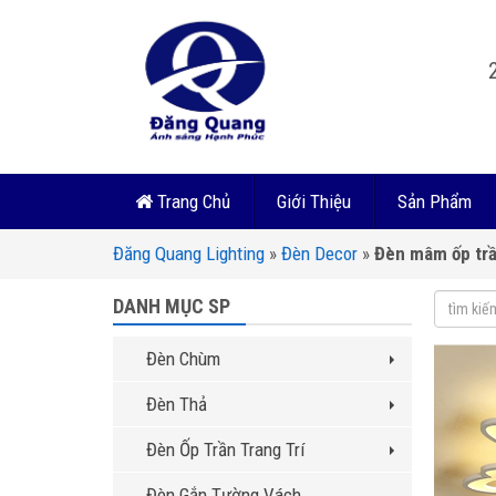
Trang Chủ
Giới Thiệu
Sản Phẩm
Đăng Quang Lighting
»
Đèn Decor
»
Đèn mâm ốp trầ
DANH MỤC SP
Đèn Chùm
Đèn Thả
Đèn Ốp Trần Trang Trí
Đèn Gắn Tường Vách