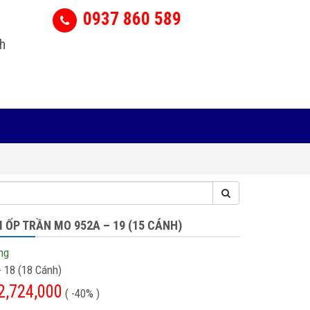
0937 860 589
h
 ỐP TRẦN MO 952A – 19 (15 CÁNH)
ng
- 18 (18 Cánh)
2,724,000
( -40% )