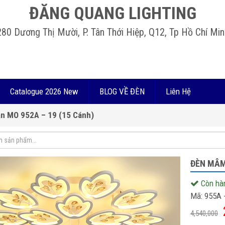
ĐĂNG QUANG LIGHTING
280 Dương Thị Mười, P. Tân Thới Hiệp, Q12, Tp Hồ Chí Min
Catalogue 2026 New
BLOG VỀ ĐÈN
Liên Hệ
n MO 952A – 19 (15 Cánh)
ĐÈN MÂM
Còn hà
Mã:
955A 
4,540,000