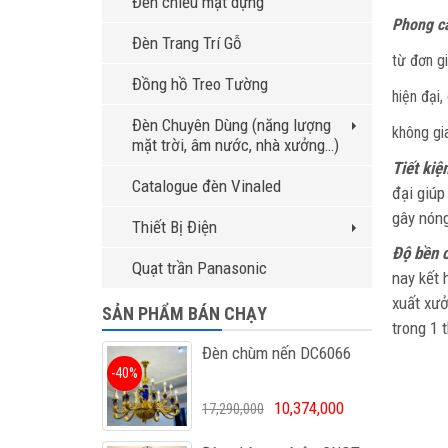
Đèn chiếu mặt dựng
Phong cá
Đèn Trang Trí Gỗ
từ đơn g
Đồng hồ Treo Tường
hiện đại
Đèn Chuyên Dùng (năng lượng
không gia
mặt trời, âm nước, nhà xưởng…)
Tiết kiệ
Catalogue đèn Vinaled
đại giúp
gây nóng
Thiết Bị Điện
Độ bền 
Quạt trần Panasonic
nay kết 
xuất xưở
SẢN PHẨM BÁN CHẠY
trong 1 t
Đèn chùm nến DC6066
-40%
10,374,000
17,290,000