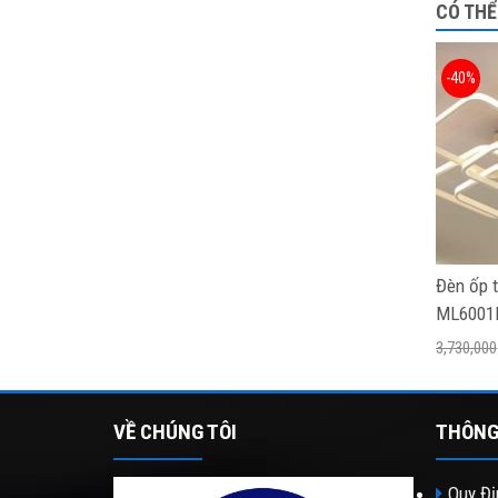
CÓ THỂ
-40%
Đèn ốp 
ML6001
3,730,000
VỀ CHÚNG TÔI
THÔNG
Quy Đị