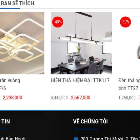
 BẠN SẼ THÍCH
-40%
-37%
trần vuông
HIỆN THẢ HIỆN ĐẠI TTK117
Đèn thả ng
F/6
tinh TT27
2,238,000
2,667,000
4,445,000
1,250,000
 TIN
VỀ CHÚNG TÔI
nh Bảo Hành
280 Dương Thị Mười, P. Tân 