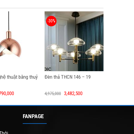
-30%
hệ thuật bằng thuỷ
Đèn thả THCN 146 – 19
790,000
3,482,500
4,975,000
FANPAGE
Thới