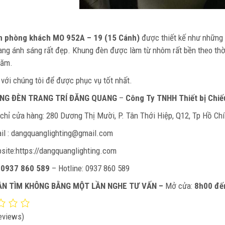
n phòng khách MO 952A – 19 (15 Cánh)
được thiết kế như những
ng ánh sáng rất đẹp. Khung đèn được làm từ nhôm rất bền theo thờ
năm.
với chúng tôi để được phục vụ tốt nhất.
NG ĐÈN TRANG TRÍ ĐĂNG QUANG
–
Công Ty TNHH Thiết bị Chi
 chỉ cửa hàng: 280 Dương Thị Mười, P. Tân Thới Hiệp, Q12, Tp Hồ Ch
il : dangquanglighting@gmail.com
site:https://dangquanglighting.com
:
0937 860 589
– Hotline: 0937 860 589
ẦN TÌM KHÔNG BẰNG MỘT LẦN NGHE TƯ VẤN –
Mở cửa:
8h00 đế
eviews)