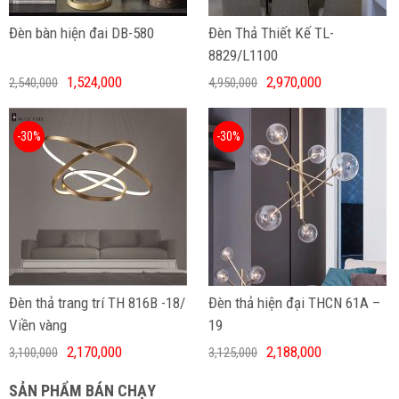
Đèn bàn hiện đai DB-580
Đèn Thả Thiết Kế TL-
8829/L1100
1,524,000
2,970,000
2,540,000
4,950,000
-30%
-30%
Đèn thả trang trí TH 816B -18/
Đèn thả hiện đại THCN 61A –
Viền vàng
19
2,170,000
2,188,000
3,100,000
3,125,000
SẢN PHẨM BÁN CHẠY