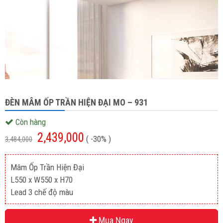
ĐÈN MÂM ỐP TRẦN HIỆN ĐẠI MO – 931
Còn hàng
2,439,000
( -30% )
3,484,000
Mâm Ốp Trần Hiện Đại
L550 x W550 x H70
Lead 3 chế độ màu
Mua Ngay