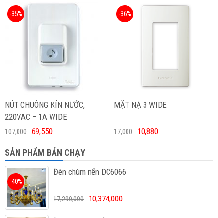
-35%
-36%
NÚT CHUÔNG KÍN NƯỚC,
MẶT NẠ 3 WIDE
220VAC – 1A WIDE
69,550
10,880
107,000
17,000
SẢN PHẨM BÁN CHẠY
Đèn chùm nến DC6066
-40%
10,374,000
17,290,000