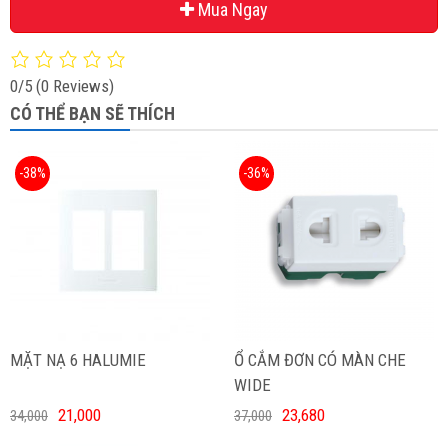
Mua Ngay
0/5
(0 Reviews)
CÓ THỂ BẠN SẼ THÍCH
-38%
-36%
MẶT NẠ 6 HALUMIE
Ổ CẮM ĐƠN CÓ MÀN CHE
WIDE
21,000
23,680
34,000
37,000