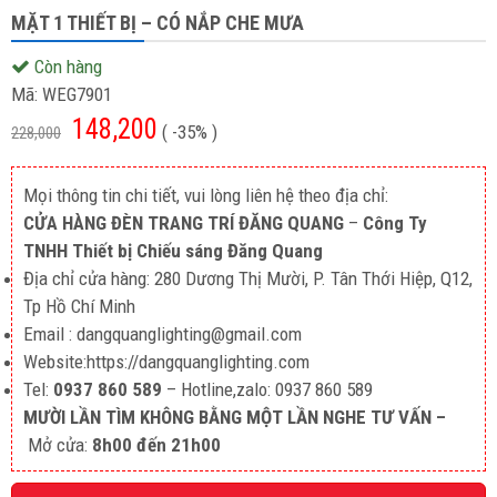
MẶT 1 THIẾT BỊ – CÓ NẮP CHE MƯA
Còn hàng
Mã:
WEG7901
148,200
( -35% )
228,000
Mọi thông tin chi tiết, vui lòng liên hệ theo địa chỉ:
CỬA HÀNG ĐÈN TRANG TRÍ ĐĂNG QUANG
–
Công Ty
TNHH Thiết bị Chiếu sáng Đăng Quang
Địa chỉ cửa hàng: 280 Dương Thị Mười, P. Tân Thới Hiệp, Q12,
Tp Hồ Chí Minh
Email : dangquanglighting@gmail.com
Website:https://dangquanglighting.com
Tel:
0937 860 589
– Hotline,zalo: 0937 860 589
MƯỜI LẦN TÌM KHÔNG BẰNG MỘT LẦN NGHE TƯ VẤN –
Mở cửa:
8h00 đến 21h00