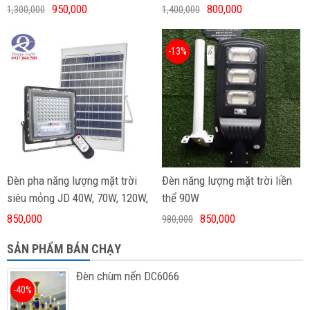
950,000
800,000
1,300,000
1,400,000
-13%
Đèn pha năng lượng mặt trời
Đèn năng lượng mặt trời liền
siêu mỏng JD 40W, 70W, 120W,
thể 90W
200W, 300W
850,000
850,000
980,000
SẢN PHẨM BÁN CHẠY
Đèn chùm nến DC6066
-40%