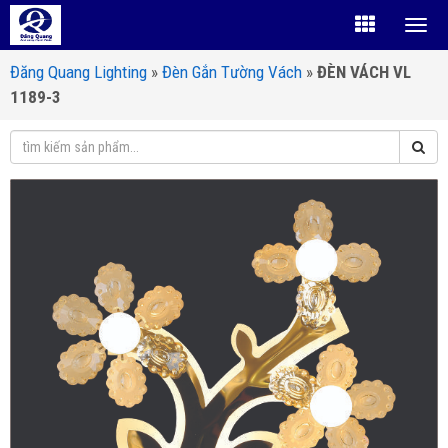
Đăng Quang Lighting
»
Đèn Gắn Tường Vách
»
ĐÈN VÁCH VL
1189-3