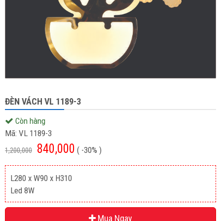
ĐÈN VÁCH VL 1189-3
Còn hàng
Mã:
VL 1189-3
840,000
( -30% )
1,200,000
L280 x W90 x H310
Led 8W
Mua Ngay