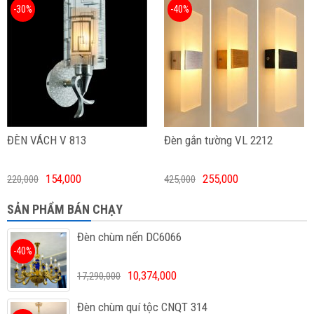
-30%
-40%
ĐÈN VÁCH V 813
Đèn gắn tường VL 2212
154,000
255,000
220,000
425,000
SẢN PHẨM BÁN CHẠY
Đèn chùm nến DC6066
-40%
10,374,000
17,290,000
Đèn chùm quí tộc CNQT 314