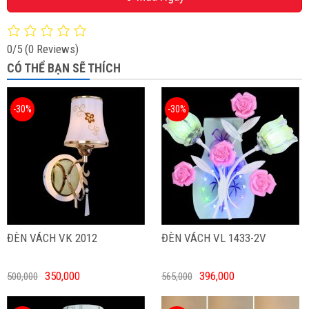
0/5
(0 Reviews)
CÓ THỂ BẠN SẼ THÍCH
-30%
-30%
ĐÈN VÁCH VK 2012
ĐÈN VÁCH VL 1433-2V
350,000
396,000
500,000
565,000