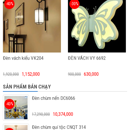
-40%
-30%
Đèn vách kiểu VK204
ĐÈN VÁCH VY 6692
1,152,000
630,000
1,920,000
900,000
SẢN PHẨM BÁN CHẠY
Đèn chùm nến DC6066
-40%
10,374,000
17,290,000
Đèn chùm quí tộc CNQT 314