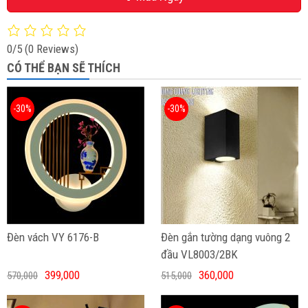
0/5
(0 Reviews)
CÓ THỂ BẠN SẼ THÍCH
-30%
-30%
Đèn vách VY 6176-B
Đèn gắn tường dạng vuông 2
đầu VL8003/2BK
399,000
360,000
570,000
515,000