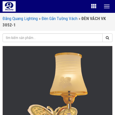
Đăng Quang Lighting
»
Đèn Gắn Tường Vách
»
ĐÈN VÁCH VK
3052-1