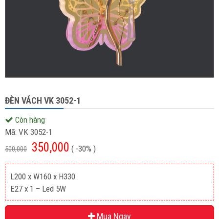
ĐÈN VÁCH VK 3052-1
Còn hàng
Mã:
VK 3052-1
350,000
( -30% )
500,000
L200 x W160 x H330
E27 x 1 – Led 5W
Mua Ngay