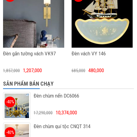
Đèn gắn tường vách VK97
Đèn vách VY 146
1,207,000
480,000
1,857,000
685,000
SẢN PHẨM BÁN CHẠY
Đèn chùm nến DC6066
-40%
10,374,000
17,290,000
Đèn chùm quí tộc CNQT 314
-40%