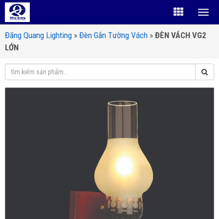
Đăng Quang Lighting
»
Đèn Gắn Tường Vách
»
ĐÈN VÁCH VG2
LỚN