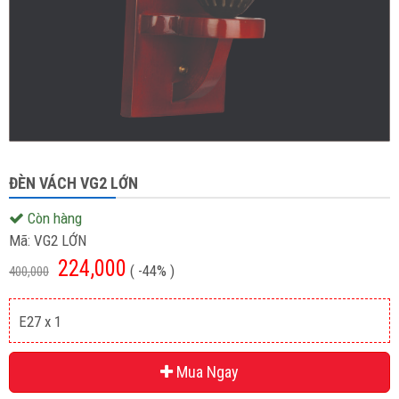
ĐÈN VÁCH VG2 LỚN
Còn hàng
Mã:
VG2 LỚN
224,000
( -44% )
400,000
E27 x 1
Mua Ngay