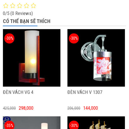
0/5
(0 Reviews)
CÓ THỂ BẠN SẼ THÍCH
-30%
-30%
ĐÈN VÁCH VG 4
ĐÈN VÁCH V 1307
298,000
144,000
425,000
206,000
-35%
-30%