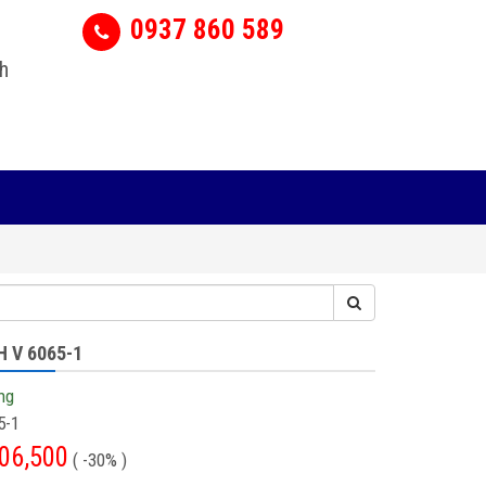
0937 860 589
h
 V 6065-1
ng
5-1
06,500
( -30% )