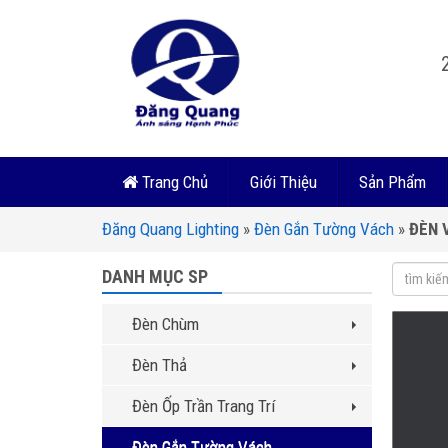
Trang Chủ
Giới Thiệu
Sản Phẩm
Đăng Quang Lighting
»
Đèn Gắn Tường Vách
»
ĐÈN 
DANH MỤC SP
Đèn Chùm
Đèn Thả
Đèn Ốp Trần Trang Trí
Đèn Gắn Tường Vách