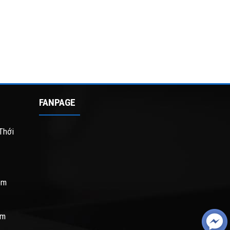
FANPAGE
Thới
om
om