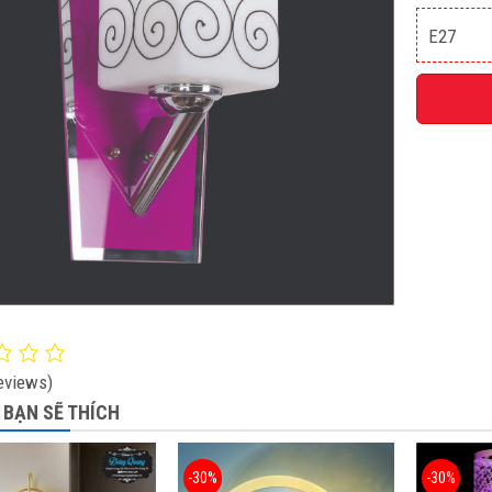
E27
eviews)
 BẠN SẼ THÍCH
-30%
-30%