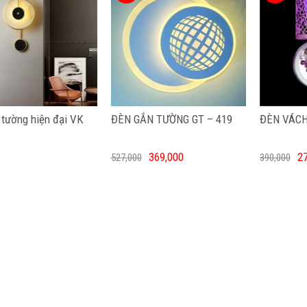
 tường hiện đại VK
ĐÈN GẮN TƯỜNG GT – 419
ĐÈN VÁCH
369,000
2
527,000
390,000