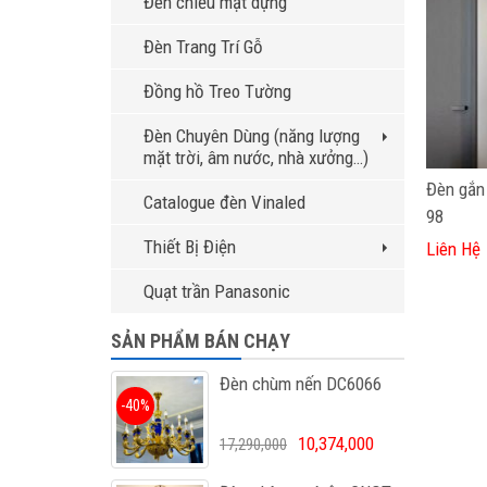
Đèn chiếu mặt dựng
Đèn Trang Trí Gỗ
Đồng hồ Treo Tường
Đèn Chuyên Dùng (năng lượng
mặt trời, âm nước, nhà xưởng…)
Đèn gắn
Catalogue đèn Vinaled
98
Thiết Bị Điện
Liên Hệ
Quạt trần Panasonic
SẢN PHẨM BÁN CHẠY
Đèn chùm nến DC6066
-40%
10,374,000
17,290,000