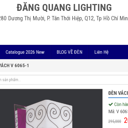
ĐĂNG QUANG LIGHTING
280 Dương Thị Mười, P. Tân Thới Hiệp, Q12, Tp Hồ Chí Min
Catalogue 2026 New
BLOG VỀ ĐÈN
Liên Hệ
VÁCH V 6065-1
ĐÈN VÁCH
Còn hà
Mã:
V 606
2
295,000