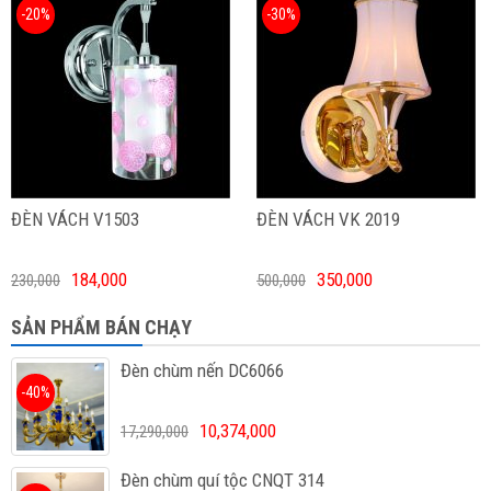
-20%
-30%
ĐÈN VÁCH V1503
ĐÈN VÁCH VK 2019
184,000
350,000
230,000
500,000
SẢN PHẨM BÁN CHẠY
Đèn chùm nến DC6066
-40%
10,374,000
17,290,000
Đèn chùm quí tộc CNQT 314