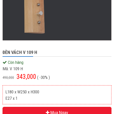
ĐÈN VÁCH V 109 H
Còn hàng
Mã:
V 109 H
343,000
( -30% )
490,000
L180 x W250 x H300
E27 x 1
Mua Ngay