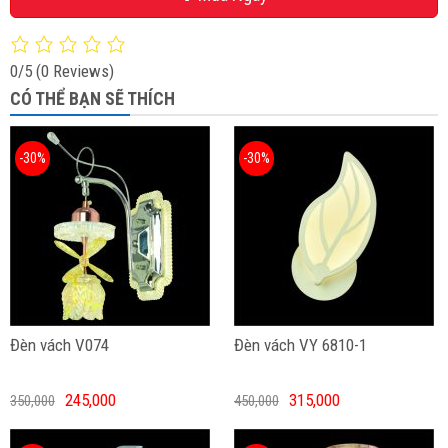
0/5
(0 Reviews)
CÓ THỂ BẠN SẼ THÍCH
-30%
-30%
Đèn vách V074
Đèn vách VY 6810-1
245,000
315,000
350,000
450,000