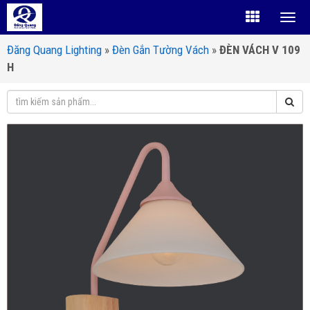
Đăng Quang Lighting
»
Đèn Gắn Tường Vách
»
ĐÈN VÁCH V 109
H