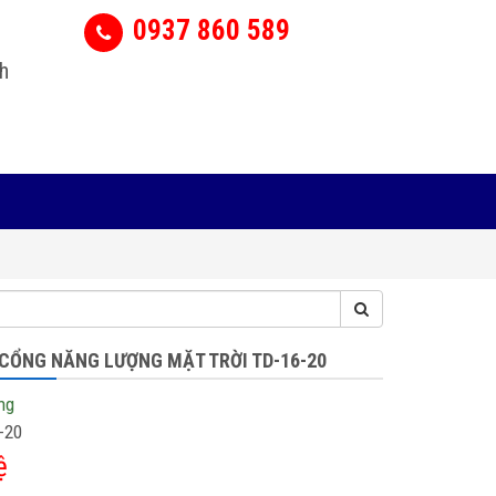
0937 860 589
h
 CỔNG NĂNG LƯỢNG MẶT TRỜI TD-16-20
ng
-20
ệ