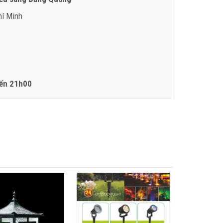
hí Minh
ến 21h00