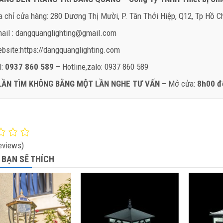
a chỉ cửa hàng: 280 Dương Thị Mười, P. Tân Thới Hiệp, Q12, Tp Hồ C
ail : dangquanglighting@gmail.com
bsite:https://dangquanglighting.com
l:
0937 860 589
– Hotline,zalo: 0937 860 589
LẦN TÌM KHÔNG BẰNG MỘT LẦN NGHE TƯ VẤN –
Mở cửa:
8h00 đ
eviews)
 BẠN SẼ THÍCH