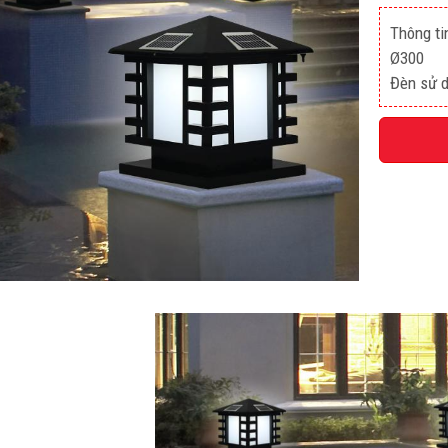
Thông ti
Ø300
Đèn sử d