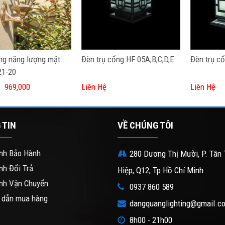
ng năng lượng mặt
Đèn trụ cổng HF 05A,B,C,D,E
Đèn trụ c
21-20
969,000
Liên Hệ
Liên Hệ
 TIN
VỀ CHÚNG TÔI
nh Bảo Hành
280 Dương Thị Mười, P. Tân 
nh Đổi Trả
Hiệp, Q12, Tp Hồ Chí Minh
nh Vận Chuyển
0937 860 589
 dẫn mua hàng
dangquanglighting@gmail.c
8h00 - 21h00