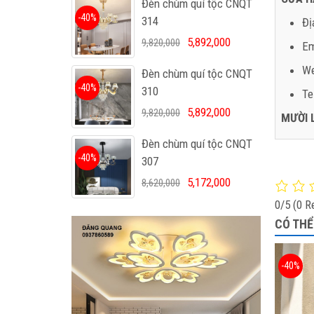
Đèn chùm quí tộc CNQT
-40%
314
Đị
5,892,000
9,820,000
Em
We
Đèn chùm quí tộc CNQT
-40%
310
Te
5,892,000
9,820,000
MƯỜI 
Đèn chùm quí tộc CNQT
-40%
307
5,172,000
8,620,000
0/5
(0 R
CÓ THỂ
-40%