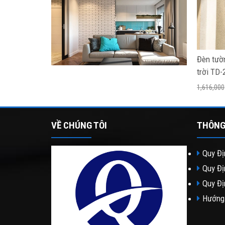
Đèn tườ
trời TD-
1,616,000
VỀ CHÚNG TÔI
THÔNG
Quy Đị
Quy Đị
Quy Đị
Hướng