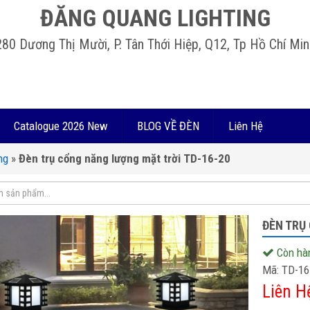
ĐĂNG QUANG LIGHTING
280 Dương Thị Mười, P. Tân Thới Hiệp, Q12, Tp Hồ Chí Min
Catalogue 2026 New
BLOG VỀ ĐÈN
Liên Hệ
ng
»
Đèn trụ cổng năng lượng mặt trời TD-16-20
ĐÈN TRỤ
Còn hà
Mã:
TD-16
Liên H