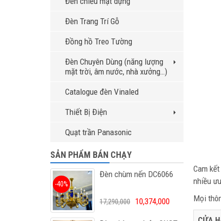
Đèn chiếu mặt dựng
Đèn Trang Trí Gỗ
Đồng hồ Treo Tường
Đèn Chuyên Dùng (năng lượng
mặt trời, âm nước, nhà xưởng…)
Catalogue đèn Vinaled
Thiết Bị Điện
Quạt trần Panasonic
SẢN PHẨM BÁN CHẠY
Cam kết 
Đèn chùm nến DC6066
nhiều ư
-40%
Mọi thông
10,374,000
17,290,000
CỬA H