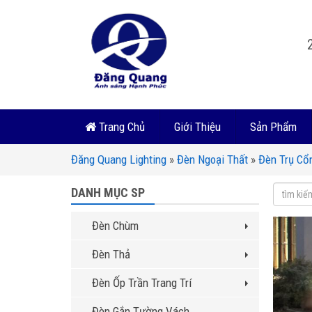
Trang Chủ
Giới Thiệu
Sản Phẩm
Đăng Quang Lighting
»
Đèn Ngoại Thất
»
Đèn Trụ Cổ
DANH MỤC SP
Đèn Chùm
Đèn Thả
Đèn Ốp Trần Trang Trí
Đèn Gắn Tường Vách