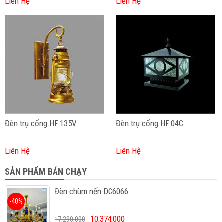
Liên Hệ
Liên Hệ
Đèn trụ cổng HF 135V
Đèn trụ cổng HF 04C
Liên Hệ
Liên Hệ
SẢN PHẨM BÁN CHẠY
Đèn chùm nến DC6066
-40%
10,374,000
17,290,000