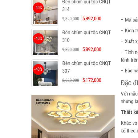
Đèn chùm quí tộc CNQT
-40%
314
5,892,000
9,820,000
– Mã sả
– Kích 
Đèn chùm quí tộc CNQT
-40%
310
– Xuất x
5,892,000
9,820,000
– Tính n
lánh trê
Đèn chùm quí tộc CNQT
-40%
– Bảo hà
307
5,172,000
8,620,000
Đặc đ
Với mẫ
nhưng lạ
Thiết k
Khác vớ
kế theo 