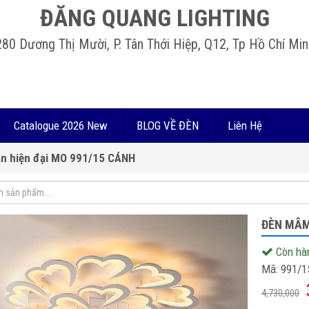
ĐĂNG QUANG LIGHTING
280 Dương Thị Mười, P. Tân Thới Hiệp, Q12, Tp Hồ Chí Min
Catalogue 2026 New
BLOG VỀ ĐÈN
Liên Hệ
n hiện đại MO 991/15 CÁNH
ĐÈN MÂM
Còn hà
Mã:
991/1
4,730,000