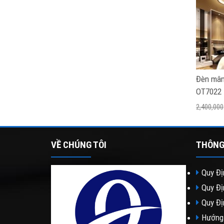
Đèn mâm
OT7022
2,400,000
VỀ CHÚNG TÔI
THÔNG
Quy Đị
Quy Đị
Quy Đị
Hướng