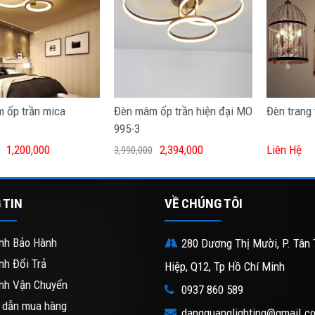
 ốp trần mica
Đèn mâm ốp trần hiện đại MO
Đèn trang 
995-3
1,200,000
2,394,000
Liên Hệ
3,990,000
 TIN
VỀ CHÚNG TÔI
nh Bảo Hành
280 Dương Thị Mười, P. Tân 
nh Đổi Trả
Hiệp, Q12, Tp Hồ Chí Minh
nh Vận Chuyển
0937 860 589
 dẫn mua hàng
dangquanglighting@gmail.c