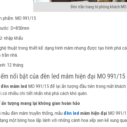
Đèn trần trang trí phòng khách MO
n phẩm: MO 991/15
thước: D=850mm
ứ: nhập khẩu
ghệ thuật trong thiết kế: dạng hình mâm nhưng được tạo hình phá c
n trần nhà.
nh: 12 tháng
iểm nổi bật của đèn led mâm hiện đại MO 991/15
u
đèn mâm led
MO 991/15 để lại ấn tượng đầu tiên trong mắt khách h
i có nhiều chi tiết nhấn nhá phá cách khó quên.
ế ấn tượng mang lại không gian hoàn hảo
i mẫu đèn mâm truyền thống, mẫu
đèn led
mâm hiện đại
MO 991/15 
dạng một bông hoa lấp lánh với những cánh hoa xếp xen kẽ xung qua