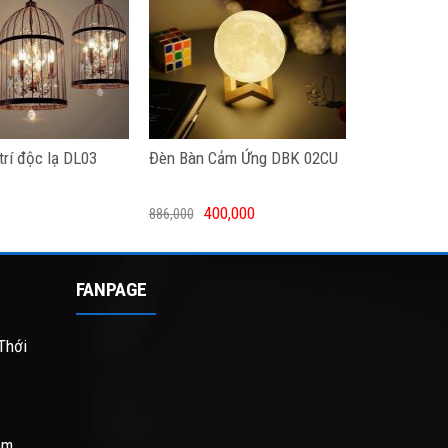
trí độc lạ DL03
Đèn Bàn Cảm Ứng DBK 02CU
400,000
886,000
FANPAGE
Thới
om