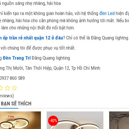
i nguồn sáng nhẹ nhàng, hài hòa
ỉ kiến tạo ra một không gian hoàn hảo, với hệ thống
đèn Led
hiện đ
 nhàng, hài hòa cho căn phòng mà không ảnh hưởng tới mắt. Nếu biết
 làm cho những nội thất đó nổi bật hơn.
 ốp trần rẻ nhất quận 12 ở đâu
?
Chỉ có thể là Đăng Quang lightng
với chúng tôi để được phục vụ tốt nhất.
ng
Đèn Trang Trí
Đăng Quang lighting
g Thị Mười, Tân Thới Hiệp, Quận 12, Tp Hồ Chí Minh
 0937 860 589
eviews)
 BẠN SẼ THÍCH
-40%