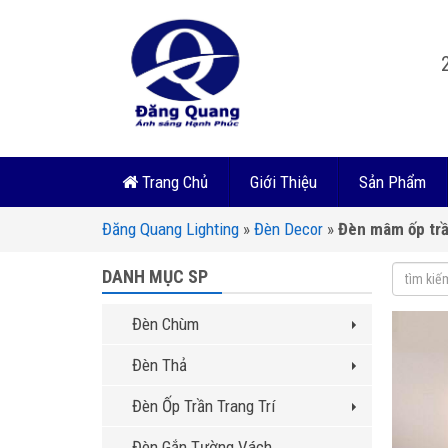
Trang Chủ
Giới Thiệu
Sản Phẩm
Đăng Quang Lighting
»
Đèn Decor
»
Đèn mâm ốp trầ
DANH MỤC SP
Đèn Chùm
Đèn Thả
Đèn Ốp Trần Trang Trí
Đèn Gắn Tường Vách