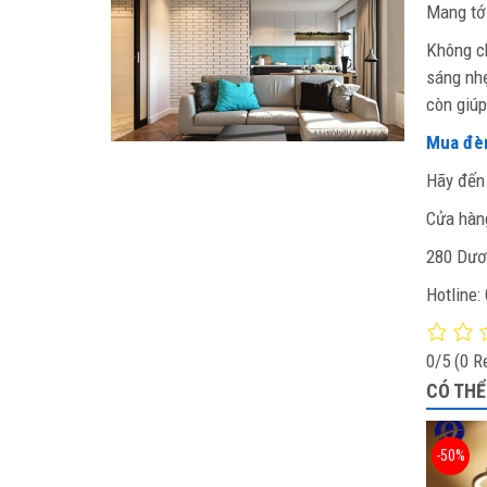
Mang tớ
Không ch
sáng nhẹ
còn giúp
Mua đèn
Hãy đến 
Cửa hà
280 Dươn
Hotline:
0/5
(0 R
CÓ THỂ
-50%