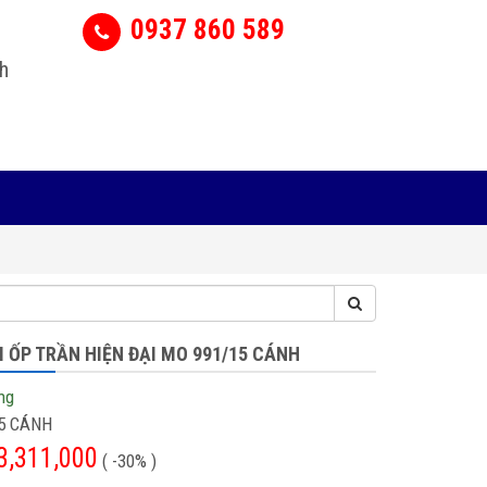
0937 860 589
h
 ỐP TRẦN HIỆN ĐẠI MO 991/15 CÁNH
ng
5 CÁNH
3,311,000
( -30% )