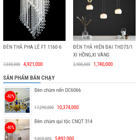
ĐÈN THẢ PHA LÊ FT 1160-6
ĐÈN THẢ HIỆN ĐẠI THD73/1
XI HỒNG,XI VÀNG
4,921,000
1,740,000
7,030,000
2,900,000
SẢN PHẨM BÁN CHẠY
Đèn chùm nến DC6066
-40%
10,374,000
17,290,000
Đèn chùm quí tộc CNQT 314
-40%
5,892,000
9,820,000