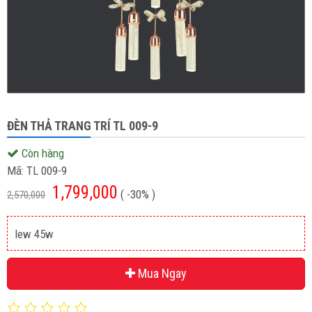
ĐÈN THẢ TRANG TRÍ TL 009-9
Còn hàng
Mã:
TL 009-9
1,799,000
( -30% )
2,570,000
lew 45w
Mua Ngay