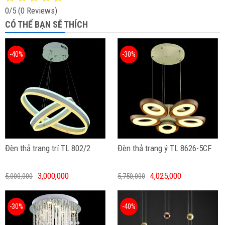
0/5
(0 Reviews)
CÓ THỂ BẠN SẼ THÍCH
-40%
-30%
Đèn thả trang trí TL 802/2
Đèn thả trang ý TL 8626-5CF
3,000,000
4,025,000
5,000,000
5,750,000
-30%
-40%