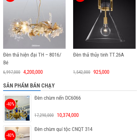
Đèn thả hiện đại TH – 8016/
Đèn thả thủy tinh TT.26A
Bé
4,200,000
925,000
6,997,000
1,542,000
SẢN PHẨM BÁN CHẠY
Đèn chùm nến DC6066
-40%
10,374,000
17,290,000
Đèn chùm quí tộc CNQT 314
-40%