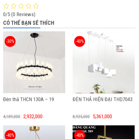
0/5
(0 Reviews)
CÓ THỂ BẠN SẼ THÍCH
-30%
-40%
Đèn thả THCN 130A – 19
ĐÈN THẢ HIỆN ĐẠI THD7043
2,932,000
5,361,000
4,189,000
8,935,000
-40%
-40%