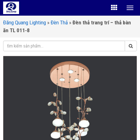
Đăng Quang Lighting
»
Đèn Thả
»
Đèn thả trang trí – thả bàn
ăn TL 011-8