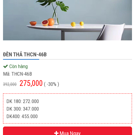
ĐÈN THẢ THCN-46B
Còn hàng
Mã:
THCN-46B
275,000
( -30% )
392,000
DK 180: 272.000
DK 300: 347.000
DK400: 455.000
Mua Ngay