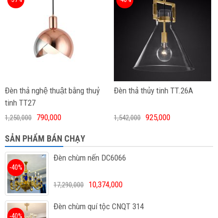
Đèn thả nghệ thuật bằng thuỷ
Đèn thả thủy tinh TT.26A
tinh TT27
790,000
925,000
1,250,000
1,542,000
SẢN PHẨM BÁN CHẠY
Đèn chùm nến DC6066
-40%
10,374,000
17,290,000
Đèn chùm quí tộc CNQT 314
-40%