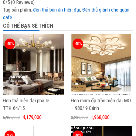
0/5
(0 Reviews)
Tag sản phẩm:
đèn thả bàn ăn hiện đại
,
Đèn thả giành cho quán
cafe
CÓ THỂ BẠN SẼ THÍCH
-40%
-40%
Đèn thả hiện đại pha lê
Đèn mâm ốp trần hiện đại MO
TTK.64/15
– 980/ 9 Cánh
4,179,000
1,968,000
6,965,000
3,280,000
-37%
-40%