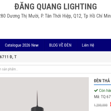
ĐĂNG QUANG LIGHTING
280 Dương Thị Mười, P. Tân Thới Hiệp, Q12, Tp Hồ Chí Min
Catalogue 2026 New
BLOG VỀ ĐÈN
Liên Hệ
6711 Đ, T
ĐÈN THẢ 
Còn hà
Mã:
TQ 67
1,200,000