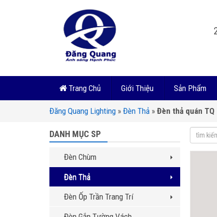
Trang Chủ
Giới Thiệu
Sản Phẩm
Đăng Quang Lighting
»
Đèn Thả
»
Đèn thả quán TQ 
DANH MỤC SP
Đèn Chùm
Đèn Thả
Đèn Ốp Trần Trang Trí
Đèn Gắn Tường Vách