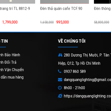
trang trí TL 8812-9
Đèn thả quán cafe TCF.90
Đèn thông
1,799,000
995,000
1,658,000
58,800,000
 TIN
VỀ CHÚNG TÔI
nh Bảo Hành
280 Dương Thị Mười, P. Tân 
nh Đổi Trả
Hiệp, Q12, Tp Hồ Chí Minh
nh Vận Chuyển
0937 860 589
 dẫn mua hàng
dangquanglighting@gmail.c
8h00 - 21h00
https://dangquanglighting.c