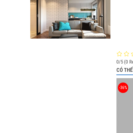
0/5
(0 R
CÓ THỂ
-36%