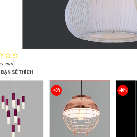
eviews)
 BẠN SẼ THÍCH
-40%
-40%