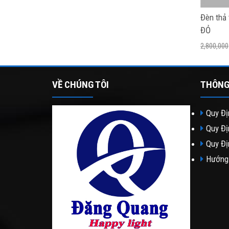
Đèn thả 
ĐỎ
2,800,000
VỀ CHÚNG TÔI
THÔNG
Quy Đị
Quy Đị
Quy Đị
Hướng