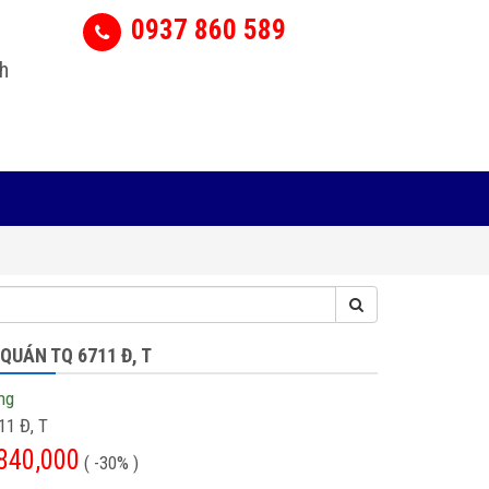
0937 860 589
h
QUÁN TQ 6711 Đ, T
ng
11 Đ, T
840,000
( -30% )