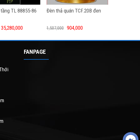
 tầng TL 88855-86
Đèn thả quán TCF.20B đen
35,280,000
904,000
1,507,000
FANPAGE
Thới
om
om