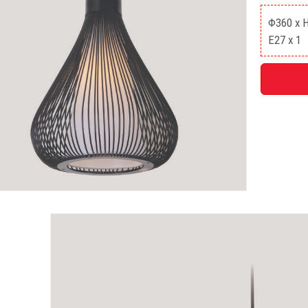
Φ360 x 
E27 x 1