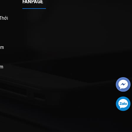
FANPAGE
Thới
om
om