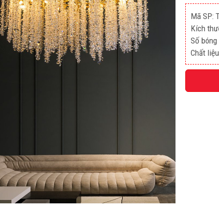
Mã SP: 
Kích th
Số bóng 
Chất liệu