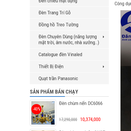
Đèn chiếu mặt dựng
Công dụn
Đèn Trang Trí Gỗ
Đồng hồ Treo Tường
Đèn Chuyên Dùng (năng lượng
mặt trời, âm nước, nhà xưởng…)
Catalogue đèn Vinaled
Thiết Bị Điện
Quạt trần Panasonic
SẢN PHẨM BÁN CHẠY
Đèn chùm nến DC6066
-40%
10,374,000
17,290,000