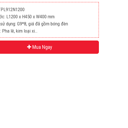
TPL912N1200
ước: L1200 x H450 x W400 mm
sử dụng: G9*8, giá đã gồm bóng đèn
: Pha lê, kim loại xi…
Mua Ngay