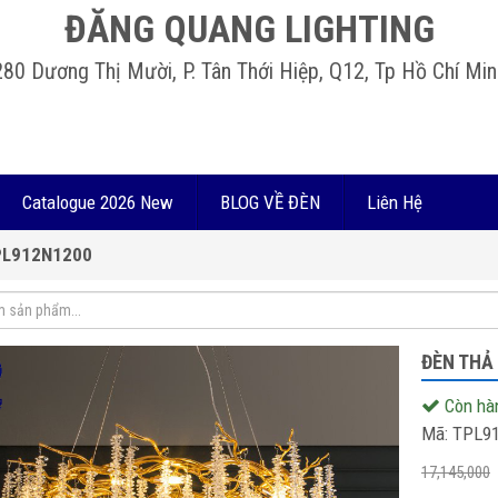
ĐĂNG QUANG LIGHTING
280 Dương Thị Mười, P. Tân Thới Hiệp, Q12, Tp Hồ Chí Min
Catalogue 2026 New
BLOG VỀ ĐÈN
Liên Hệ
TPL912N1200
ĐÈN THẢ
Còn hà
Mã:
TPL9
17,145,000