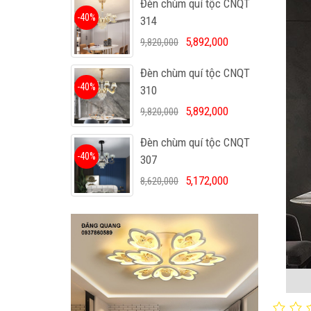
Đèn chùm quí tộc CNQT
-40%
314
5,892,000
9,820,000
Đèn chùm quí tộc CNQT
-40%
310
5,892,000
9,820,000
Đèn chùm quí tộc CNQT
-40%
307
5,172,000
8,620,000