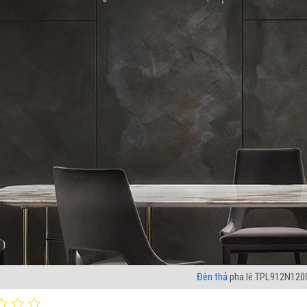
Đèn thả
pha lê TPL912N120