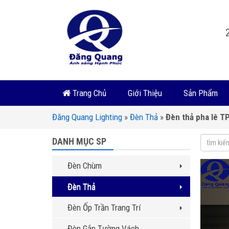
Trang Chủ
Giới Thiệu
Sản Phẩm
Đăng Quang Lighting
»
Đèn Thả
»
Đèn thả pha lê 
DANH MỤC SP
Đèn Chùm
Đèn Thả
Đèn Ốp Trần Trang Trí
Đèn Gắn Tường Vách