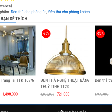
eviews)
 phẩm:
Đèn thả cho phòng ăn
,
Đèn thả cho phòng khách
 BẠN SẼ THÍCH
-30%
-30%
 Trang Trí TTK.107/6
ĐÈN THẢ NGHỆ THUẬT BẰNG
Đèn thả tr
THUỶ TINH TT23
1,498,000
721,000
1,030,000
1,970,000