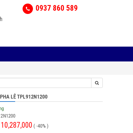
0937 860 589
h
 PHA LÊ TPL912N1200
ng
12N1200
10,287,000
( -40% )