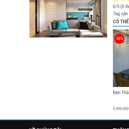
0/5
(0 R
Tag sản
CÓ THỂ
-38%
Đèn Thả
2,430,000