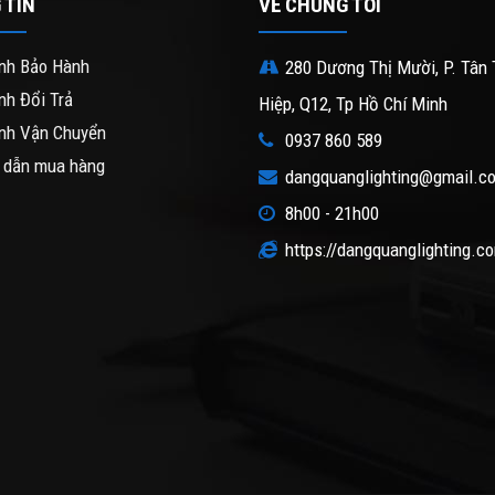
 TIN
VỀ CHÚNG TÔI
nh Bảo Hành
280 Dương Thị Mười, P. Tân 
nh Đổi Trả
Hiệp, Q12, Tp Hồ Chí Minh
nh Vận Chuyển
0937 860 589
 dẫn mua hàng
dangquanglighting@gmail.c
8h00 - 21h00
https://dangquanglighting.c