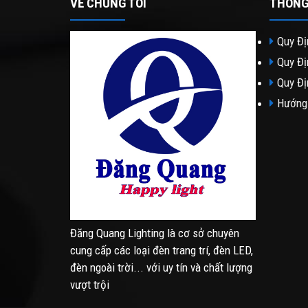
VỀ CHÚNG TÔI
THÔNG
Quy Đị
Quy Đị
Quy Đị
Hướng
Đăng Quang Lighting là cơ sở chuyên
cung cấp các loại đèn trang trí, đèn LED,
đèn ngoài trời... với uy tín và chất lượng
vượt trội