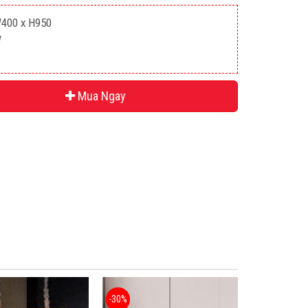
W400 x H950
W
Mua Ngay
-30%