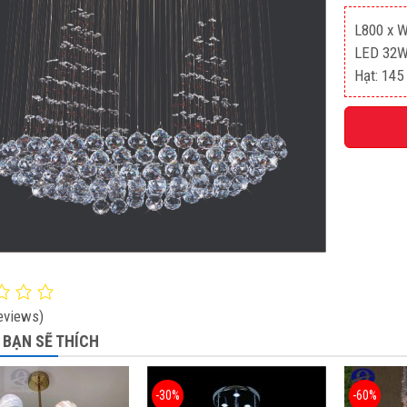
L800 x 
LED 32
Hạt: 145
eviews)
 BẠN SẼ THÍCH
-30%
-60%