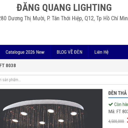
ĐĂNG QUANG LIGHTING
280 Dương Thị Mười, P. Tân Thới Hiệp, Q12, Tp Hồ Chí Min
Catalogue 2026 New
BLOG VỀ ĐÈN
Liên Hệ
FT 8038
ĐÈN THẢ 
Còn hà
Mã:
FT 80
4,500,000