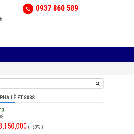
0937 860 589
h
PHA LÊ FT 8038
ng
38
3,150,000
( -30% )