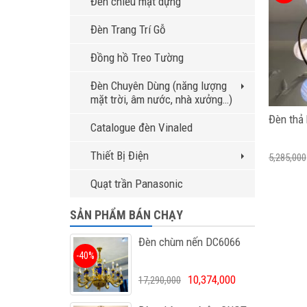
Đèn chiếu mặt dựng
Đèn Trang Trí Gỗ
Đồng hồ Treo Tường
Đèn Chuyên Dùng (năng lượng
mặt trời, âm nước, nhà xưởng…)
Đèn thả
Catalogue đèn Vinaled
Thiết Bị Điện
5,285,000
Quạt trần Panasonic
SẢN PHẨM BÁN CHẠY
Đèn chùm nến DC6066
-40%
10,374,000
17,290,000