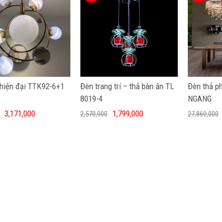
 hiện đại TTK92-6+1
Đèn trang trí – thả bàn ăn TL
Đèn thả p
8019-4
NGANG
3,171,000
1,799,000
2,570,000
27,860,000