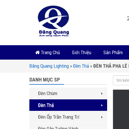
Trang Chủ
Giới Thiệu
Sản Phẩm
Đăng Quang Lighting
»
Đèn Thả
»
ĐÈN THẢ PHA LÊ 
DANH MỤC SP
Đèn Chùm
Đèn Thả
Đèn Ốp Trần Trang Trí
Đèn Gắn Tường Vách