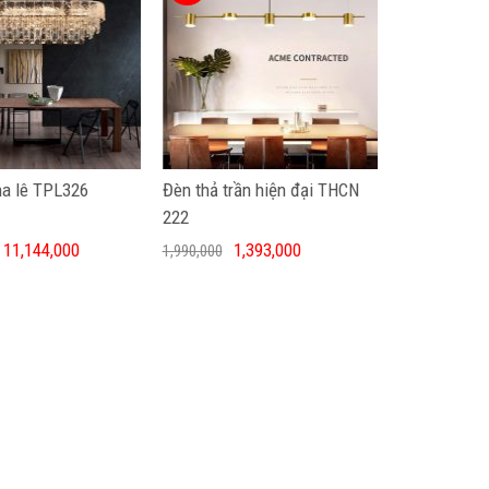
ha lê TPL326
Đèn thả trần hiện đại THCN
222
11,144,000
1,393,000
1,990,000