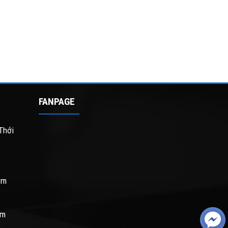
FANPAGE
Thới
om
om