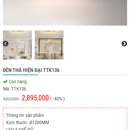
ĐÈN THẢ HIỆN ĐẠI TTK136
Còn hàng
Mã:
TTK136
2,895,000
( -40% )
4,825,000
Thông tin sản phẩm
Kích thước: Ø1200MM
LED 3 CHẾ ĐỘ