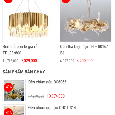
Đèn thả pha lê giá rẻ
Đèn thả hiện đại TH – 8016/
TPL03/800
Bé
7,029,000
4,200,000
11,715,000
6,997,000
SẢN PHẨM BÁN CHẠY
Đèn chùm nến DC6066
-40%
10,374,000
17,290,000
Đèn chùm quí tộc CNQT 314
-40%