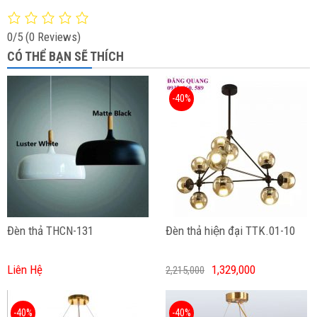
0/5
(0 Reviews)
CÓ THỂ BẠN SẼ THÍCH
-40%
Đèn thả THCN-131
Đèn thả hiện đại TTK.01-10
Liên Hệ
1,329,000
2,215,000
-40%
-40%