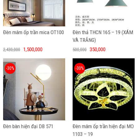
Đèn mâm ốp trần mica OT100
Đèn thả THCN 165 – 19 (XÁM
VÀ TRẮNG)
1,500,000
350,000
2,430,000
500,000
-30%
-30%
Đèn bàn hiện đại DB 571
Đèn mâm ốp trần hiện đại MO
1103 – 19