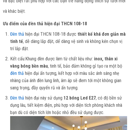
và đặc biệt rất phù hợp với các bạn trẻ năng động thích sự tươi mới
và khác biệt.
Ưu điểm của đèn thả hiện đại
THCN 108-18
Đèn thả
hiện đại THCN 108-18 được
thiết kế khá đơn giản mà
tinh tế
, dễ dàng lắp đặt, dể dàng vệ sinh và không kén chọn vị
trí lắp đặt.
Kết cấu:Khung đèn được làm từ chất liệu như:
inox, thân xi
vàng bóng bền màu
, tinh tế, bảo đảm không gỉ tạo ra một bộ
đèn thả
hiện đại ấn tượng, kết hợp với màu sắc ánh sáng nhẹ
nhàng của ánh đèn lung linh, âm áp sẽ đem tới một không gian
sang trọng, đầy quyến rũ và ấn tượng.
Đèn thả
hiện đại này sử dụng
12 bóng Led E27
, có độ bền sử
dụng lâu, tiết kiệm điện, phù hợp với diện tích phòng khách nhà
bạn dù có diện tích lớn hoặc nhỏ đều sử dụng được.