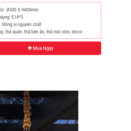
ước: Ø530 X H400mm
dụng: E14*3
u: Đồng xi nguyên chất
g: thả quán, thả bàn ăn, thả mái vòm, decor...
Mua Ngay