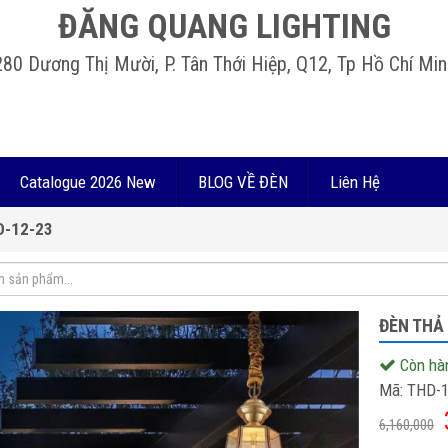
ĐĂNG QUANG LIGHTING
280 Dương Thị Mười, P. Tân Thới Hiệp, Q12, Tp Hồ Chí Min
Catalogue 2026 New
BLOG VỀ ĐÈN
Liên Hệ
D-12-23
ĐÈN THẢ
Còn hà
Mã:
THD-1
6,160,000