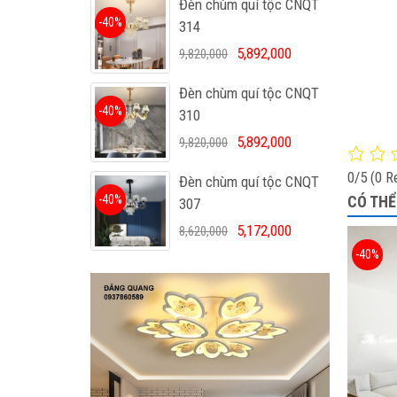
Đèn chùm quí tộc CNQT
-40%
314
5,892,000
9,820,000
Đèn chùm quí tộc CNQT
-40%
310
5,892,000
9,820,000
0/5
(0 R
Đèn chùm quí tộc CNQT
-40%
CÓ THỂ
307
5,172,000
8,620,000
-40%