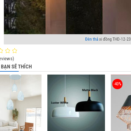
Đèn thả
xi đồng THD-12-23
eviews)
 BẠN SẼ THÍCH
-40%