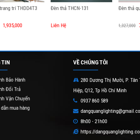
trang trí THDD4T3
Đèn thả THCN-131
Đèn thả q
1,935,000
Liên Hệ
1,327,000
 TIN
VỀ CHÚNG TÔI
nh Bảo Hành
280 Dương Thị Mười, P. Tân 
nh Đổi Trả
Hiệp, Q12, Tp Hồ Chí Minh
nh Vận Chuyển
0937 860 589
 dẫn mua hàng
dangquanglighting@gmail.c
8h00 - 21h00
https://dangquanglighting.c