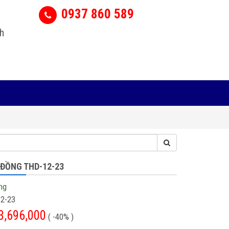
0937 860 589
h
 ĐỒNG THD-12-23
ng
2-23
3,696,000
( -40% )