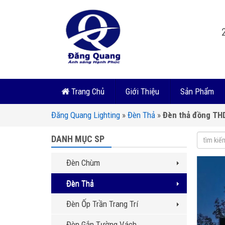
Trang Chủ
Giới Thiệu
Sản Phẩm
Đăng Quang Lighting
»
Đèn Thả
»
Đèn thả đồng TH
DANH MỤC SP
Đèn Chùm
Đèn Thả
Đèn Ốp Trần Trang Trí
Đèn Gắn Tường Vách