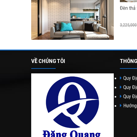
Đèn thả 
3,225,000
VỀ CHÚNG TÔI
THÔNG
Quy Đị
Quy Đị
Quy Đị
Hướng