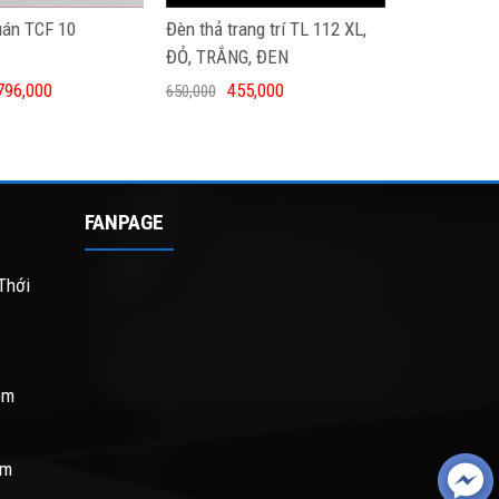
uán TCF 10
Đèn thả trang trí TL 112 XL,
ĐỎ, TRẮNG, ĐEN
796,000
455,000
650,000
FANPAGE
Thới
om
om