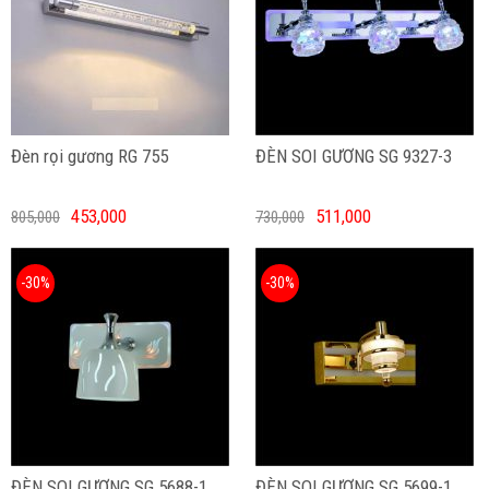
Đèn rọi gương RG 755
ĐÈN SOI GƯƠNG SG 9327-3
453,000
511,000
805,000
730,000
-30%
-30%
ĐÈN SOI GƯƠNG SG 5688-1
ĐÈN SOI GƯƠNG SG 5699-1