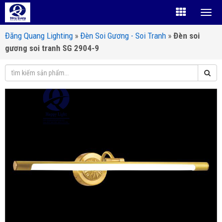
Đăng Quang Lighting
»
Đèn Soi Gương - Soi Tranh
»
Đèn soi
gương soi tranh SG 2904-9