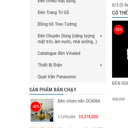
Đèn chiếu mặt dựng
0/5
(0 R
Đèn Trang Trí Gỗ
CÓ THỂ
Đồng hồ Treo Tường
-30%
Đèn Chuyên Dùng (năng lượng
mặt trời, âm nước, nhà xưởng…)
Catalogue đèn Vinaled
Thiết Bị Điện
Quạt trần Panasonic
ĐÈN SOI
SẢN PHẨM BÁN CHẠY
450,000
Đèn chùm nến DC6066
-40%
10,374,000
17,290,000