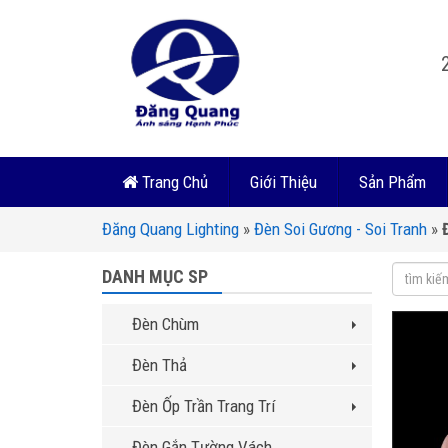
Trang Chủ
Giới Thiệu
Sản Phẩm
Đăng Quang Lighting
»
Đèn Soi Gương - Soi Tranh
»
DANH MỤC SP
Đèn Chùm
Đèn Thả
Đèn Ốp Trần Trang Trí
Đèn Gắn Tường Vách