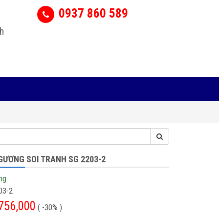
0937 860 589
h
 GƯƠNG SOI TRANH SG 2203-2
ng
03-2
756,000
( -30% )