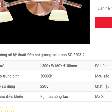
Liên hệ n
ông số kỹ thuật Đèn soi gương soi tranh SG 2203-2
hước
L300x W160XH100mm
Số bóng s
ọ trung bình
50000h
Màu sắc
p sử dụng
220V
Chất liệu
hức điều khiển
Bật, tắc công tắc
Mã Sp