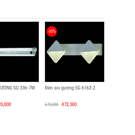
-30%
GƯƠNG SG 336-7W
Đèn soi gương SG 6163-2
20,000
472,500
675,000