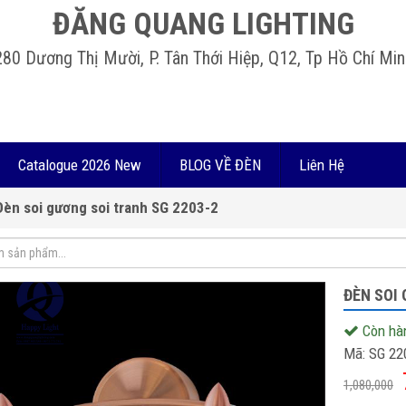
ĐĂNG QUANG LIGHTING
280 Dương Thị Mười, P. Tân Thới Hiệp, Q12, Tp Hồ Chí Min
Catalogue 2026 New
BLOG VỀ ĐÈN
Liên Hệ
Đèn soi gương soi tranh SG 2203-2
ĐÈN SOI
Còn hà
Mã:
SG 22
1,080,000