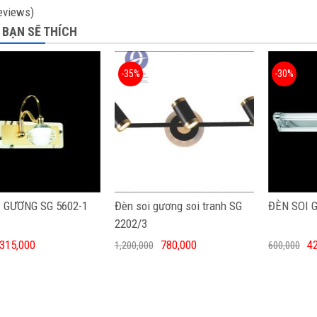
eviews)
 BẠN SẼ THÍCH
-35%
-30%
 GƯƠNG SG 5602-1
Đèn soi gương soi tranh SG
ĐÈN SOI 
2202/3
315,000
780,000
4
1,200,000
600,000