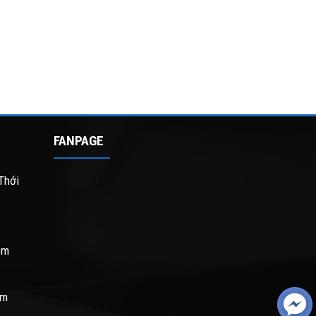
FANPAGE
Thới
om
om