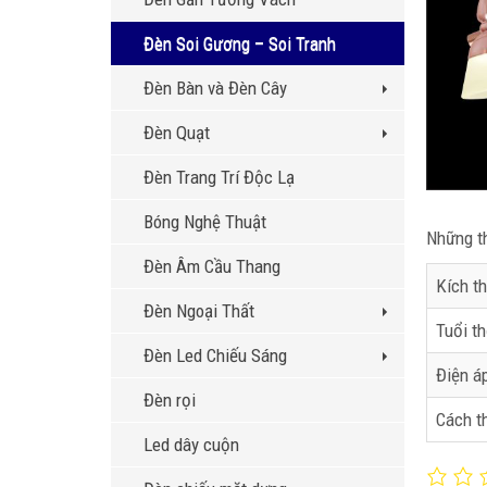
Đèn Soi Gương – Soi Tranh
Đèn Bàn và Đèn Cây
Đèn Quạt
Đèn Trang Trí Độc Lạ
Bóng Nghệ Thuật
Những th
Đèn Âm Cầu Thang
Kích t
Đèn Ngoại Thất
Tuổi th
Đèn Led Chiếu Sáng
Điện á
Đèn rọi
Cách t
Led dây cuộn