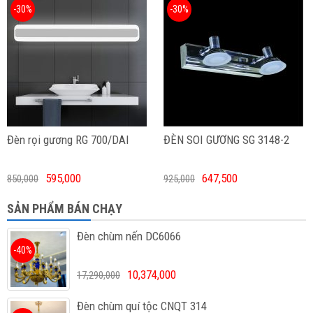
-30%
-30%
Đèn rọi gương RG 700/DAI
ĐÈN SOI GƯƠNG SG 3148-2
595,000
647,500
850,000
925,000
SẢN PHẨM BÁN CHẠY
Đèn chùm nến DC6066
-40%
10,374,000
17,290,000
Đèn chùm quí tộc CNQT 314