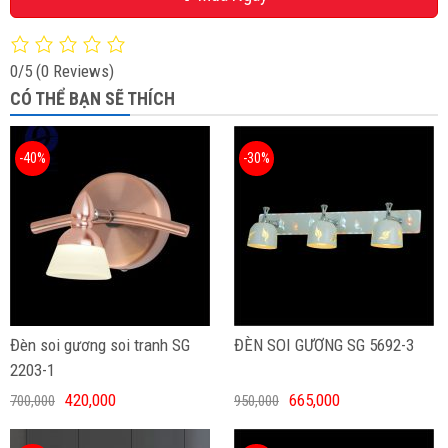
0/5
(0 Reviews)
CÓ THỂ BẠN SẼ THÍCH
-40%
-30%
Đèn soi gương soi tranh SG
ĐÈN SOI GƯƠNG SG 5692-3
2203-1
420,000
665,000
700,000
950,000