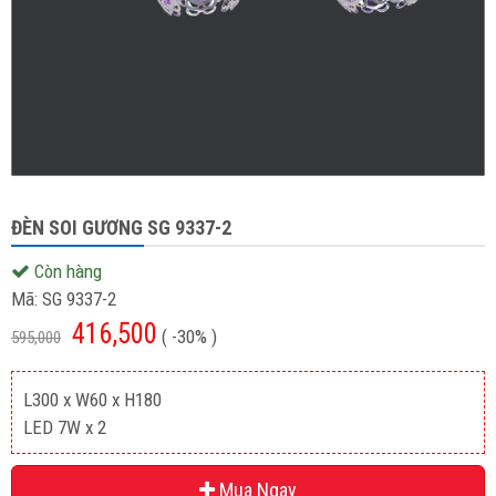
ĐÈN SOI GƯƠNG SG 9337-2
Còn hàng
Mã:
SG 9337-2
416,500
( -30% )
595,000
L300 x W60 x H180
LED 7W x 2
Mua Ngay