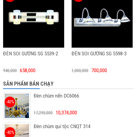
ĐÈN SOI GƯƠNG SG 5539-2
ĐÈN SOI GƯƠNG SG 5598-3
658,000
700,000
940,000
1,000,000
SẢN PHẨM BÁN CHẠY
Đèn chùm nến DC6066
-40%
10,374,000
17,290,000
Đèn chùm quí tộc CNQT 314
-40%