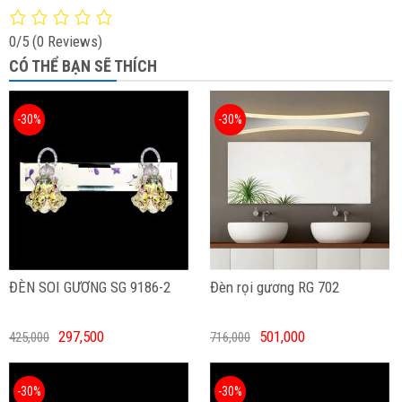
0/5
(0 Reviews)
CÓ THỂ BẠN SẼ THÍCH
-30%
-30%
ĐÈN SOI GƯƠNG SG 9186-2
Đèn rọi gương RG 702
297,500
501,000
425,000
716,000
-30%
-30%