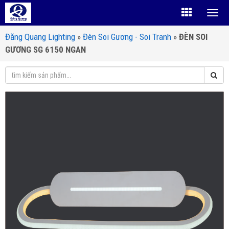
Đăng Quang Lighting
»
Đèn Soi Gương - Soi Tranh
»
ĐÈN SOI
GƯƠNG SG 6150 NGAN