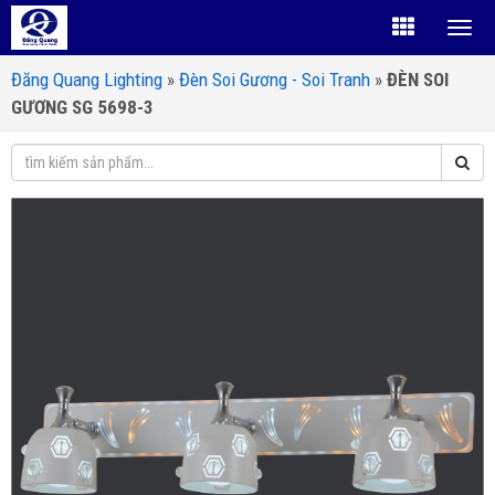
Đăng Quang Lighting
»
Đèn Soi Gương - Soi Tranh
»
ĐÈN SOI
GƯƠNG SG 5698-3