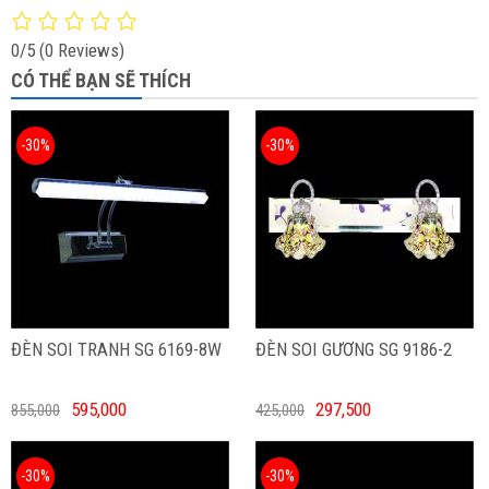
0/5
(0 Reviews)
CÓ THỂ BẠN SẼ THÍCH
-30%
-30%
ĐÈN SOI TRANH SG 6169-8W
ĐÈN SOI GƯƠNG SG 9186-2
595,000
297,500
855,000
425,000
-30%
-30%