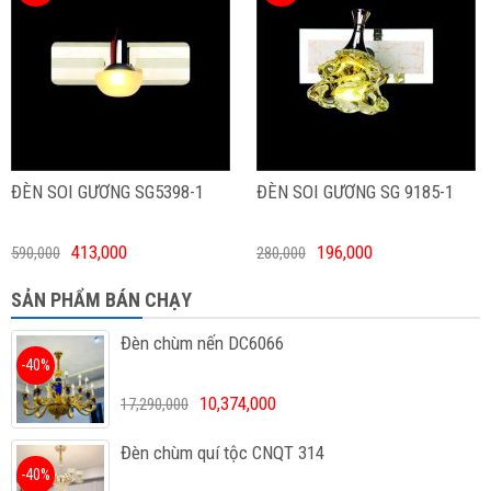
ĐÈN SOI GƯƠNG SG5398-1
ĐÈN SOI GƯƠNG SG 9185-1
413,000
196,000
590,000
280,000
SẢN PHẨM BÁN CHẠY
Đèn chùm nến DC6066
-40%
10,374,000
17,290,000
Đèn chùm quí tộc CNQT 314
-40%