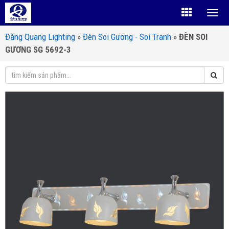
Đăng Quang Lighting
»
Đèn Soi Gương - Soi Tranh
»
ĐÈN SOI
GƯƠNG SG 5692-3