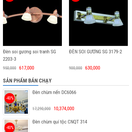
Đèn soi gương soi tranh SG
ĐÈN SOI GƯƠNG SG 3179-2
2203-3
617,000
630,000
950,000
900,000
SẢN PHẨM BÁN CHẠY
Đèn chùm nến DC6066
-40%
10,374,000
17,290,000
Đèn chùm quí tộc CNQT 314
-40%