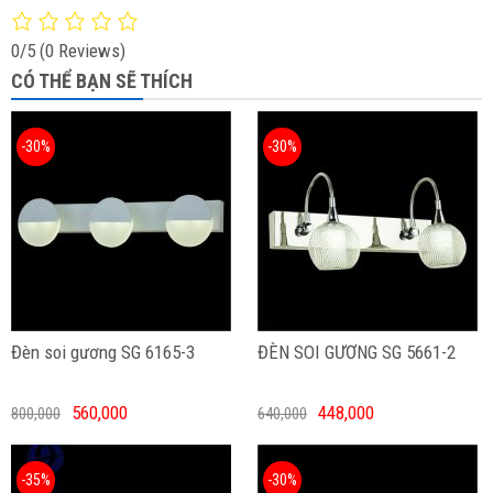
0/5
(0 Reviews)
CÓ THỂ BẠN SẼ THÍCH
-30%
-30%
Đèn soi gương SG 6165-3
ĐÈN SOI GƯƠNG SG 5661-2
560,000
448,000
800,000
640,000
-35%
-30%