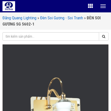
Đăng Quang Lighting
»
Đèn Soi Gương - Soi Tranh
»
ĐÈN SOI
GƯƠNG SG 5602-1