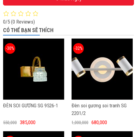
0/5
(0 Reviews)
CÓ THỂ BẠN SẼ THÍCH
-30%
-32%
ĐÈN SOI GƯƠNG SG 9526-1
Đèn soi gương soi tranh SG
2201/2
385,000
680,000
550,000
1,000,000