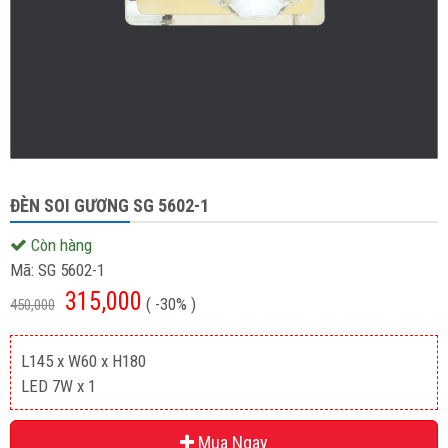
ĐÈN SOI GƯƠNG SG 5602-1
Còn hàng
Mã:
SG 5602-1
315,000
( -30% )
450,000
L145 x W60 x H180
LED 7W x 1
Mua Ngay