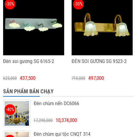
-30%
-30%
Đèn soi gương SG 6165-2
ĐÈN SOI GƯƠNG SG 9523-2
437,500
497,000
625,000
710,000
SẢN PHẨM BÁN CHẠY
Đèn chùm nến DC6066
-40%
10,374,000
17,290,000
Đèn chùm quí tộc CNQT 314