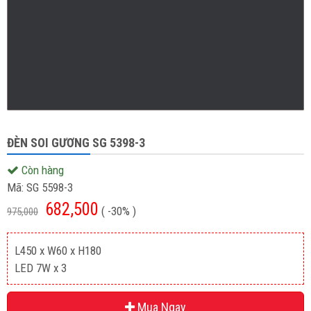
ĐÈN SOI GƯƠNG SG 5398-3
Còn hàng
Mã:
SG 5598-3
682,500
( -30% )
975,000
L450 x W60 x H180
LED 7W x 3
Mua Ngay