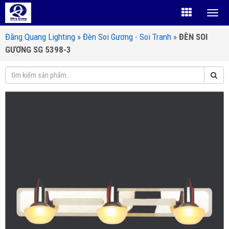
Đăng Quang Lighting
»
Đèn Soi Gương - Soi Tranh
»
ĐÈN SOI
GƯƠNG SG 5398-3