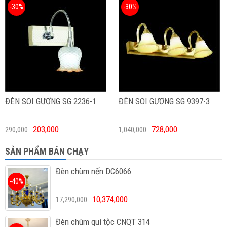
-30%
-30%
ĐÈN SOI GƯƠNG SG 2236-1
ĐÈN SOI GƯƠNG SG 9397-3
203,000
728,000
290,000
1,040,000
SẢN PHẨM BÁN CHẠY
Đèn chùm nến DC6066
-40%
10,374,000
17,290,000
Đèn chùm quí tộc CNQT 314