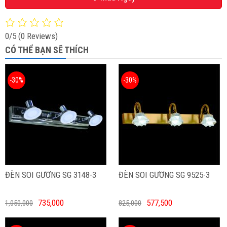
0/5
(0 Reviews)
CÓ THỂ BẠN SẼ THÍCH
-30%
-30%
ĐÈN SOI GƯƠNG SG 3148-3
ĐÈN SOI GƯƠNG SG 9525-3
735,000
577,500
1,050,000
825,000