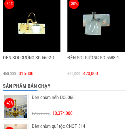
-30%
-30%
ĐÈN SOI GƯƠNG SG 5602-1
ĐÈN SOI GƯƠNG SG 5688-1
315,000
420,000
450,000
600,000
SẢN PHẨM BÁN CHẠY
Đèn chùm nến DC6066
-40%
10,374,000
17,290,000
Đèn chùm quí tộc CNQT 314