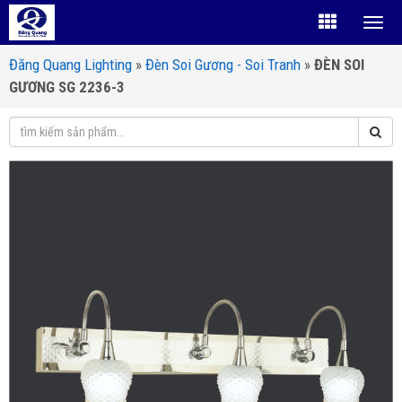
Đăng Quang Lighting
»
Đèn Soi Gương - Soi Tranh
»
ĐÈN SOI
GƯƠNG SG 2236-3