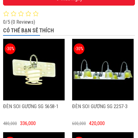
0/5
(0 Reviews)
CÓ THỂ BẠN SẼ THÍCH
-30%
-30%
ĐÈN SOI GƯƠNG SG 5658-1
ĐÈN SOI GƯƠNG SG 2257-3
336,000
420,000
480,000
600,000