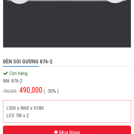
ĐÈN SOI GƯƠNG 876-2
Còn hàng
Mã:
876-2
490,000
( -30% )
700,000
L300 x W60 x H180
LED 7W x 2
Mua Ngay