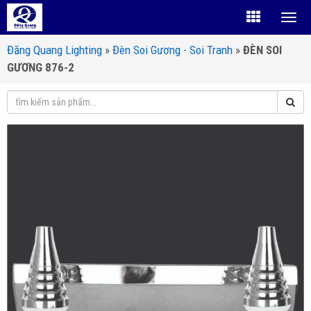
Đăng Quang Lighting
»
Đèn Soi Gương - Soi Tranh
»
ĐÈN SOI
GƯƠNG 876-2