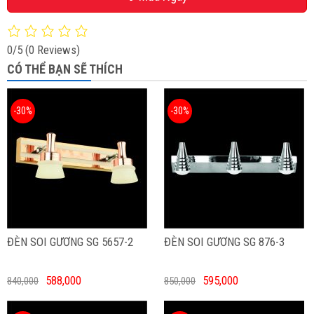
0/5
(0 Reviews)
CÓ THỂ BẠN SẼ THÍCH
-30%
-30%
ĐÈN SOI GƯƠNG SG 5657-2
ĐÈN SOI GƯƠNG SG 876-3
588,000
595,000
840,000
850,000