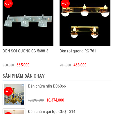
-30%
-40%
ĐÈN SOI GƯƠNG SG 5688-3
Đèn rọi gương RG 761
665,000
468,000
950,000
781,000
SẢN PHẨM BÁN CHẠY
Đèn chùm nến DC6066
-40%
10,374,000
17,290,000
Đèn chùm quí tộc CNQT 314