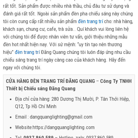
rất tốt. Sản phẩm được nhiều nhà thầu, chủ đâu tư sử dụng và
đánh giá rất tốt. Ngoài sản phẩm đèn pha chiếu sáng này chúng
tôi còn cung cấp rất nhiều sản phẩm
đèn trang trí
cho: nhà hàng,
khách sạn, chung cư, cafe, trà sửa.. Quí khách vui lòng liên hệ
với chúng tôi để được nhân viên tư vấn, giới thiệu những mẫu
đèn hot nhất hiện nay. Với sứ mệnh: “uy tín tạo nên thương
hiệu”
đèn trang trí
Đăng Quang chúng tôi luôn đáp ứng nhu cầu
chiếu sáng trang trí ngày càng cao của khách hàng. Hãy đến
ngay với chúng tôi.
CỬA HÀNG ĐÈN TRANG TRÍ ĐĂNG QUANG
–
Công Ty TNHH
Thiết bị Chiếu sáng Đăng Quang
Địa chỉ cửa hàng: 280 Dương Thị Mười, P. Tân Thới Hiệp,
Q12, Tp Hồ Chí Minh
Email : dangquanglighting@gmail.com
Website:https://dangquanglighting.com
Tel:
0937 860 589
– Hotline, zalo: 0937 860 589