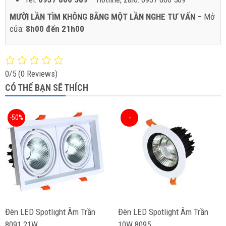
MƯỜI LẦN TÌM KHÔNG BẰNG MỘT LẦN NGHE TƯ VẤN –
Mở
cửa:
8h00 đến 21h00
0/5
(0 Reviews)
CÓ THỂ BẠN SẼ THÍCH
-50%
-
-400%
Đèn LED Spotlight Âm Trần
Đèn LED Spotlight Âm Trần
8091 21W
10W 8095