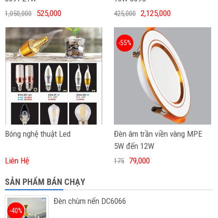
525,000
2,125,000
1,050,000
425,000
-55%
Bóng nghệ thuật Led
Đèn âm trần viền vàng MPE
5W đến 12W
Liên Hệ
79,000
175
SẢN PHẨM BÁN CHẠY
Đèn chùm nến DC6066
-40%