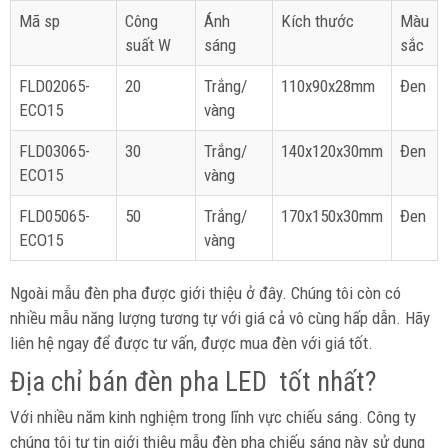
Mã sp
Công
Ánh
Kích thước
Màu
suất W
sáng
sắc
FLD02065-
20
Trắng/
110x90x28mm
Đen
ECO15
vàng
FLD03065-
30
Trắng/
140x120x30mm
Đen
ECO15
vàng
FLD05065-
50
Trắng/
170x150x30mm
Đen
ECO15
vàng
Ngoài mẫu đèn pha được giới thiệu ở đây. Chúng tôi còn có
nhiều mẫu năng lượng tương tự với giá cả vô cùng hấp dẫn. Hãy
liên hệ ngay để được tư vấn, được mua đèn với giá tốt.
Địa chỉ bán đèn pha LED tốt nhất?
Với nhiều năm kinh nghiệm trong lĩnh vực chiếu sáng. Công ty
chúng tôi tự tin giới thiệu mẫu đèn pha chiếu sáng này sử dụng