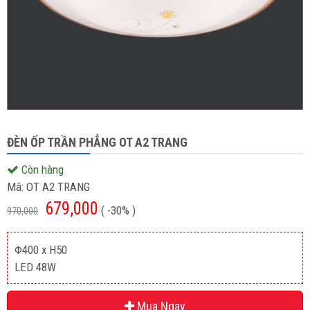
ĐÈN ỐP TRẦN PHẲNG OT A2 TRANG
Còn hàng
Mã:
OT A2 TRANG
679,000
( -30% )
970,000
Φ400 x H50
LED 48W
Mua Ngay