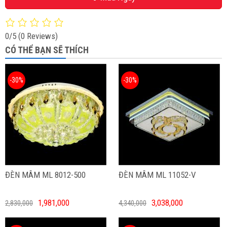
0/5
(0 Reviews)
CÓ THỂ BẠN SẼ THÍCH
-30%
-30%
ĐÈN MÂM ML 8012-500
ĐÈN MÂM ML 11052-V
1,981,000
3,038,000
2,830,000
4,340,000