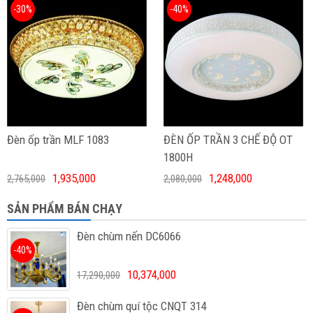
-30%
-40%
Đèn ốp trần MLF 1083
ĐÈN ỐP TRẦN 3 CHẾ ĐỘ OT
1800H
1,935,000
1,248,000
2,765,000
2,080,000
SẢN PHẨM BÁN CHẠY
Đèn chùm nến DC6066
-40%
10,374,000
17,290,000
Đèn chùm quí tộc CNQT 314